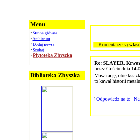
Menu
·
Strona główna
·
Archiwum
·
Dodaj newsa
Komentarze są własn
·
Szukaj
·
Płytoteka Zbyszka
Re: SLAYER. Krwa
przez Gościu dnia 14-
Biblioteka Zbyszka
Masz rację, obie książ
to kawał historii metalu
[
Odpowiedz na to
|
Na