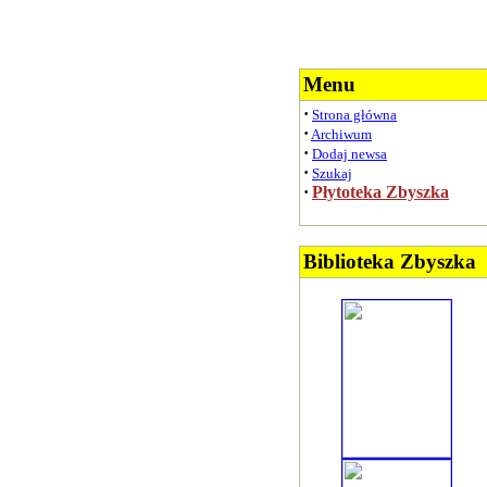
Menu
·
Strona główna
·
Archiwum
·
Dodaj newsa
·
Szukaj
·
Płytoteka Zbyszka
Biblioteka Zbyszka