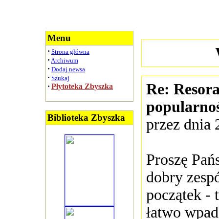
Menu
·
Strona główna
·
Archiwum
·
Dodaj newsa
·
Szukaj
Re: Resora
·
Płytoteka Zbyszka
popularnoś
Biblioteka Zbyszka
przez dnia 
Proszę Pań
dobry zespó
początek - 
łatwo wpad