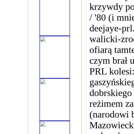
krzywdy po
/ '80 (i mni
deejaye-prl
walicki-zr
ofiarą tamt
czym brał u
PRL kolesi
gaszyńskieg
dobrskiego 
reżimem za
(narodowi 
Mazowiecki