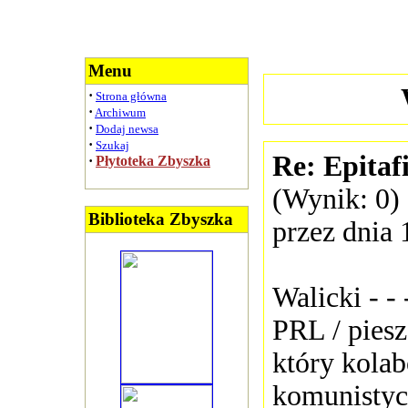
Menu
·
Strona główna
·
Archiwum
·
Dodaj newsa
·
Szukaj
Re: Epitaf
·
Płytoteka Zbyszka
(Wynik: 0)
Biblioteka Zbyszka
przez dnia 
Walicki - - 
PRL / pies
który kolab
komunistyc