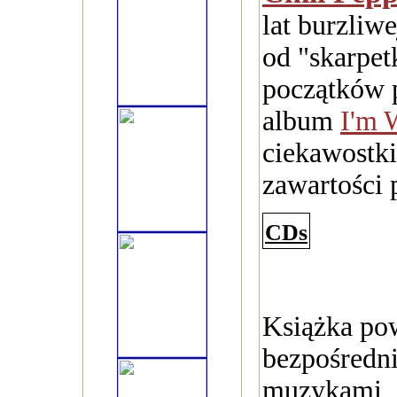
lat burzliwe
od "skarpe
początków 
album
I'm 
ciekawostki
zawartości p
CDs
Książka pow
bezpośredn
muzykami, 