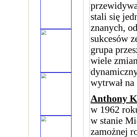
przewidywa
stali się je
znanych, o
sukcesów z
grupa przes
wiele zmian
dynamiczny 
wytrwał na 
Anthony K
w 1962 rok
w stanie Mi
zamożnej ro