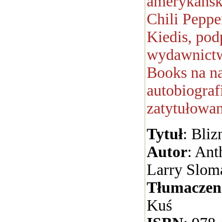
amerykańsk
Chili Peppe
Kiedis, pod
wydawnict
Books na na
autobiograf
zatytułowan
Tytuł
: Bliz
Autor
: Ant
Larry Slom
Tłumaczen
Kuś