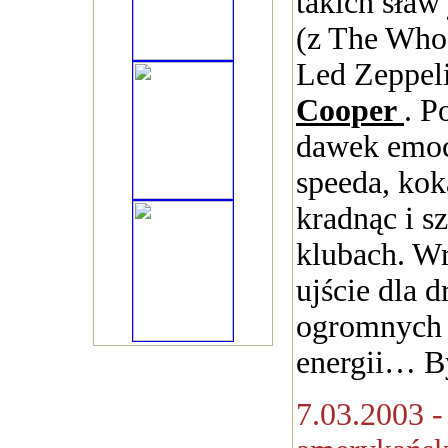
takich sław
(z The Who
Led Zeppel
Cooper
. P
dawek emoc
speeda, kok
kradnąc i s
klubach. Wr
ujście dla 
ogromnych
energii… B
7.03.2003 -