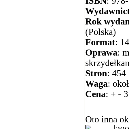
ISBN
: 978
Wydawnic
Rok wydan
(Polska)
Format
: 1
Oprawa
: 
skrzydełka
Stron
: 454
Waga
: oko
Cena
: + - 3
Oto inna ok