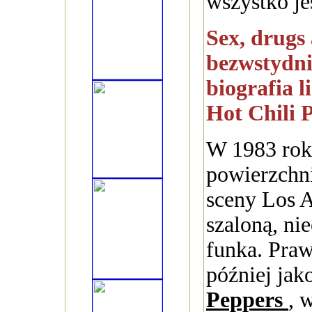
wszystko jes
Sex, drugs 
bezwstydni
biografia l
Hot Chili 
W 1983 rok
powierzchn
sceny Los A
szaloną, ni
funka. Praw
później jak
Peppers
, 