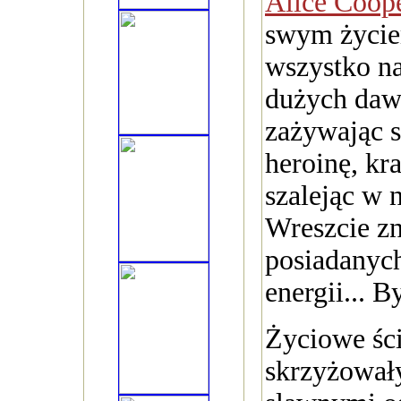
Alice Coop
swym życie
wszystko n
dużych daw
zażywając s
heroinę, kr
szalejąc w 
Wreszcie zn
posiadanyc
energii... 
Życiowe ści
skrzyżowały