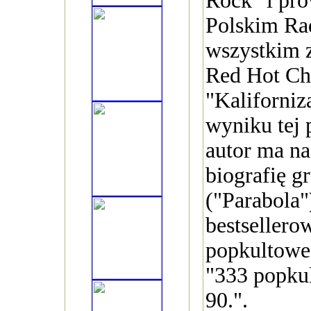
Rock" i pr
Polskim Rad
wszystkim 
Red Hot Chi
"Kaliforniz
wyniku tej 
autor ma na
biografię g
("Parabola"
bestsellero
popkultowe 
"333 popkul
90.".