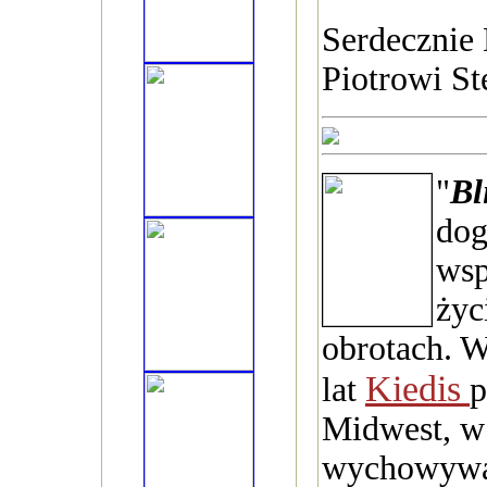
Serdecznie
Piotrowi St
"
Bl
dog
wsp
życ
obrotach. W
Kiedis
lat
p
Midwest, w
wychowywał