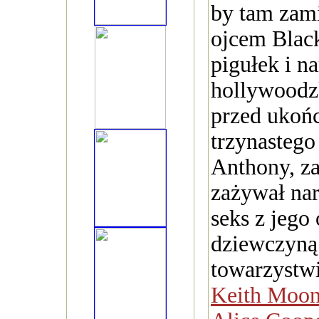
by tam zam
ojcem Blac
pigułek i n
hollywoodzk
przed ukoń
trzynastego
Anthony, za
zażywał na
seks z jego
dziewczyną
towarzystwi
Keith Moo