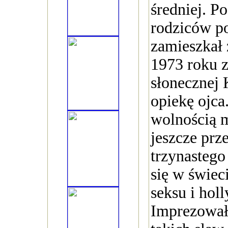
średniej. Po
rodziców p
zamieszkał 
1973 roku 
słonecznej 
opiekę ojca
wolnością 
jeszcze pr
trzynastego
się w świec
seksu i holl
Imprezował