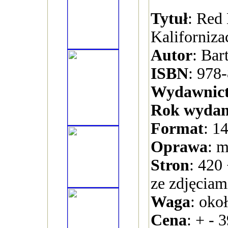
Tytuł
: Red 
Kaliforniza
Autor
: Bar
ISBN
: 978
Wydawnic
Rok wydan
Format
: 1
Oprawa
: 
Stron
: 420
ze zdjęciam
Waga
: oko
Cena
: + - 3