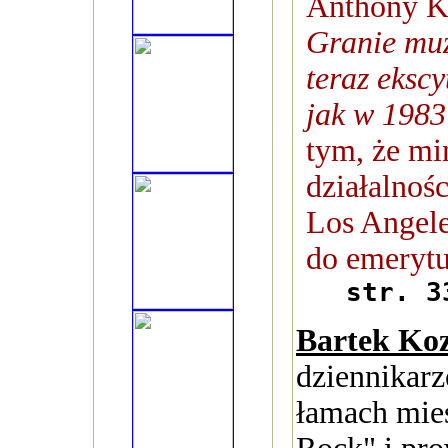
Anthony Ki
Granie muz
teraz ekscy
jak w 1983 
tym, że mi
działalnoś
Los Angele
do emerytu
str. 3
Bartek Ko
dziennikarz
łamach mies