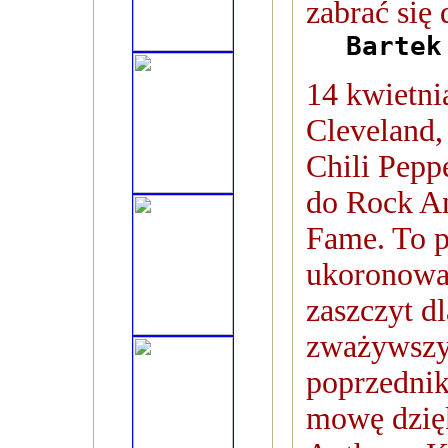
zabrać się 
Bartek
14 kwietni
Cleveland,
Chili Peppe
do Rock An
Fame. To 
ukoronowan
zaszczyt dl
zważywszy 
poprzednik
mowę dzię