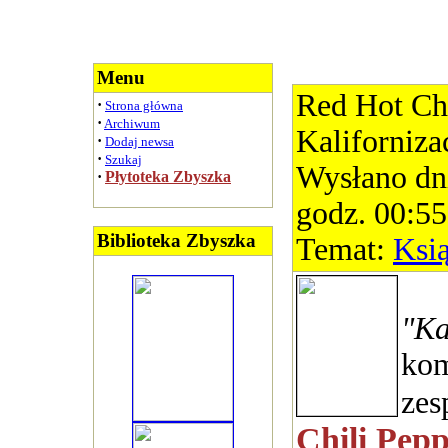
Menu
Red Hot Chi
·
Strona główna
·
Archiwum
Kaliforniza
·
Dodaj newsa
·
Szukaj
Wysłano dn
·
Płytoteka Zbyszka
godz. 00:55
Biblioteka Zbyszka
Temat:
Ksi
"Ka
kom
zes
Chili Pepp