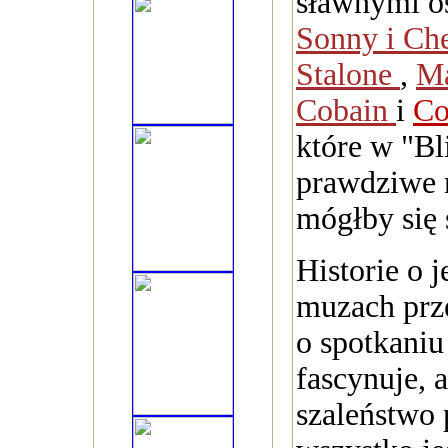
sławnymi os
Sonny i Ch
Stalone
,
M
Cobain
i
Co
które w "Bl
prawdziwe 
mógłby się
Historie o 
muzach prze
o spotkaniu
fascynuje, 
szaleństwo 