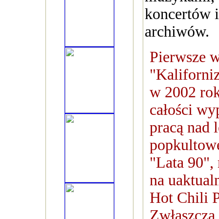
koncertów i
archiwów.
Pierwsze 
"Kaliforniz
w 2002 rok
całości wy
pracą nad 
popkultowe
"Lata 90",
na uaktualn
Hot Chili 
Zwłaszcza, 