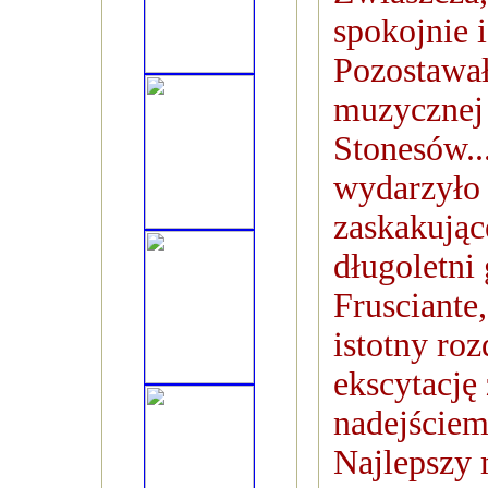
spokojnie 
Pozostawa
muzycznej 
Stonesów..
wydarzyło 
zaskakując
długoletni 
Frusciante
istotny ro
ekscytację
nadejście
Najlepszy