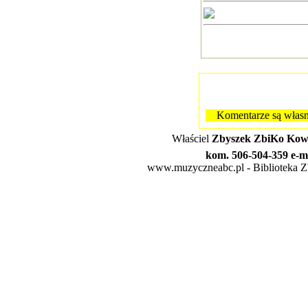
Komentarze są własn
Właściel
Zbyszek ZbiKo Kowa
kom. 506-504-359 e-m
www.muzyczneabc.pl - Biblioteka Zby