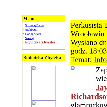
Menu
Perkusista 
·
Strona główna
·
Archiwum
Wrocławiu
·
Dodaj newsa
·
Szukaj
Wysłano dn
·
Płytoteka Zbyszka
godz. 18:03
Biblioteka Zbyszka
Temat:
Info
Zap
wie
Ja
Richards
glamrockow