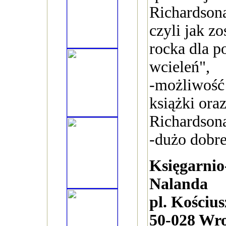
Richardsona
czyli jak z
rocka dla p
wcieleń",
-możliwość
książki ora
Richardson
-dużo dobr
Księgarni
Nalanda
pl. Kościus
50-028 Wr