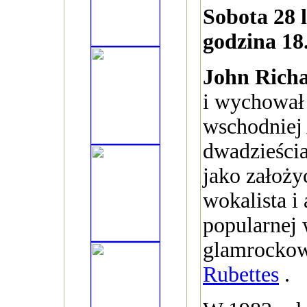
Sobota 28 l
godzina 18
John Rich
i wychował
wschodniej 
dwadzieścia
jako założyc
wokalista i
popularnej 
glamrockow
Rubettes
.