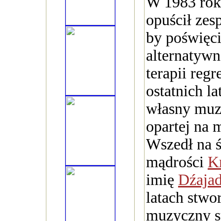
W 1983 rok
opuścił zes
by poświęci
alternatywn
terapii reg
ostatnich l
własny muzy
opartej na m
Wszedł na 
mądrości
K
imię
Dźaja
latach stwo
muzyczny st