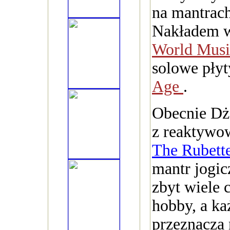
na mantrach
Nakładem 
World Mus
solowe pły
Age
.
Obecnie Dż
z reaktywo
The Rubett
mantr jogi
zbyt wiele 
hobby, a ka
przeznacza 