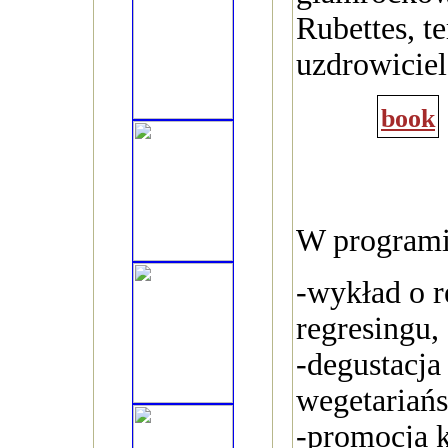
Rubettes, te
uzdrowicie
book
W programi
-wykład o r
regresingu,
-degustacja
wegetariańs
-promocja k