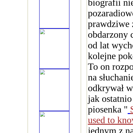
biografii n
pozaradiowe
prawdziwe 
obdarzony 
od lat wyc
kolejne pok
To on rozp
na słuchani
odkrywał w
jak ostatni
piosenka "
used to kn
jednym z n