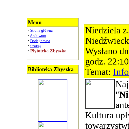
Menu
Niedziela z
·
Strona główna
·
Archiwum
Niedźwieck
·
Dodaj newsa
·
Szukaj
Wysłano dn
·
Płytoteka Zbyszka
godz. 22:10
Biblioteka Zbyszka
Temat:
Info
Naj
"
Ni
ant
Kultura upł
towarzystw