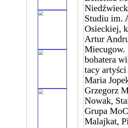
Niedźwieck
Studiu im. 
Osieckiej, 
Artur Andru
Miecugow. S
bohatera wi
tacy artyśc
Maria Jope
Grzegorz M
Nowak, Sta
Grupa MoCa
Malajkat, Pi