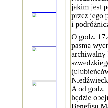
jakim jest 
przez jego 
i podróżnic
O godz. 17
pasma wyem
archiwalny 
szwedzkieg
(ulubieńcó
Niedźwiecki
A od godz.
będzie obej
Benefisu M