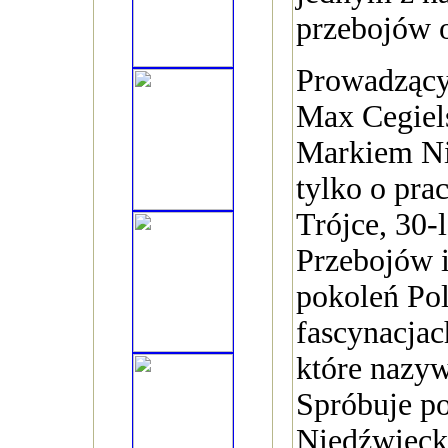
przebojów o
Prowadzący 
Max Cegiel
Markiem Ni
tylko o pra
Trójce, 30-l
Przebojów i
pokoleń Po
fascynacja
które nazy
Spróbuje p
Niedźwiecki