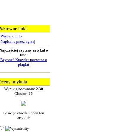
Pokrewne linki
Więcej o Info
Napisane przez agizaj
Najczęściej czytany artykuł o
Info:
Beyoncé Knowles pozwana o
plagiat
Oceny artykułu
Wynik głosowania:
2.30
Głosów:
26
Poświęć chwilę i oceń ten
artykuł: