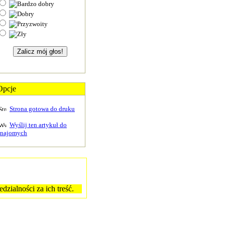
Opcje
Strona gotowa do druku
Wyślij ten artykuł do
znajomych
zialności za ich treść.