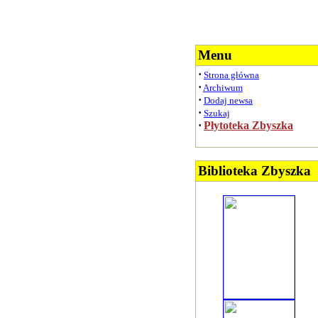
Menu
·
Strona główna
·
Archiwum
·
Dodaj newsa
·
Szukaj
·
Płytoteka Zbyszka
Biblioteka Zbyszka