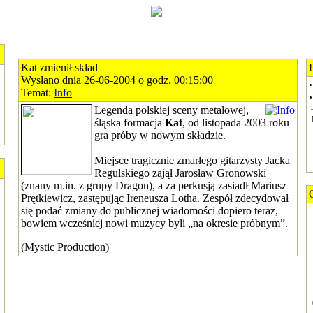
Kat zmienił skład
Wysłano dnia 26-06-2004 o godz. 00:15:00
·
Temat:
Info
·
Legenda polskiej sceny metalowej,
śląska formacja
Kat
, od listopada 2003 roku
gra próby w nowym składzie.
Miejsce tragicznie zmarłego gitarzysty Jacka
Regulskiego zajął Jarosław Gronowski
(znany m.in. z grupy Dragon), a za perkusją zasiadł Mariusz
Prętkiewicz, zastępując Ireneusza Lotha. Zespół zdecydował
się podać zmiany do publicznej wiadomości dopiero teraz,
bowiem wcześniej nowi muzycy byli „na okresie próbnym”.
(Mystic Production)