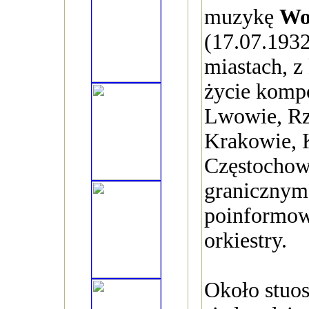
muzykę
Wo
(17.07.193
miastach, z
życie komp
Lwowie, Rz
Krakowie, 
Częstochowi
granicznym
poinformow
orkiestry.
Około stuos