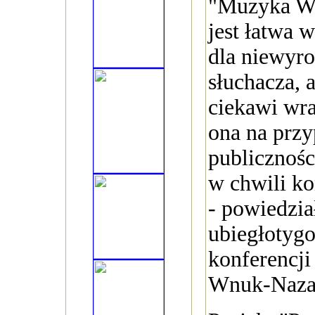
"Muzyka Wo
jest łatwa 
dla niewyr
słuchacza, 
ciekawi wra
ona na prz
publicznośc
w chwili ko
- powiedzia
ubiegłotyg
konferencji
Wnuk-Naza