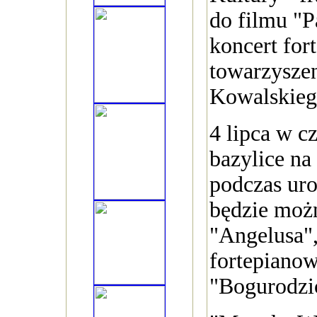
do filmu "P
koncert for
towarzysze
Kowalskieg
4 lipca w c
bazylice na
podczas uro
będzie możn
"Angelusa"
fortepianowy
"Bogurodzic