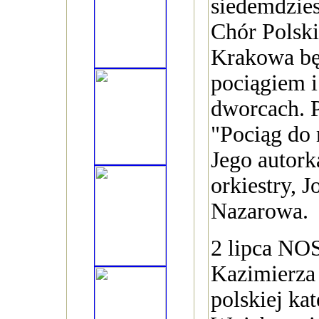
siedemdzie
Chór Polski
Krakowa bę
pociągiem i
dworcach. P
"Pociąg do 
Jego autork
orkiestry, 
Nazarowa.
2 lipca NO
Kazimierza
polskiej ka