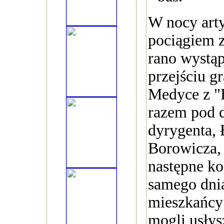
W nocy art
pociągiem z
rano wystą
przejściu 
Medyce z "
razem pod 
dyrygenta,
Borowicza,
następne ko
samego dnia
mieszkańcy
mogli usły