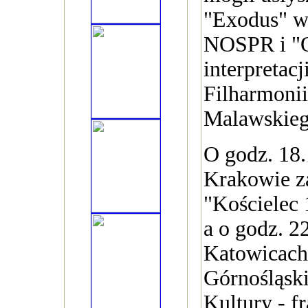
"Exodus" w
NOSPR i "
interpretac
Filharmonii
Malawskieg
O godz. 18
Krakowie z
"Kościelec 
a o godz. 2
Katowicach
Górnośląsk
Kultury - 