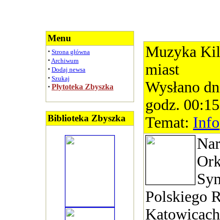
Menu
Muzyka Kil
·
Strona główna
·
Archiwum
miast
·
Dodaj newsa
·
Szukaj
Wysłano dn
·
Płytoteka Zbyszka
godz. 00:15
Biblioteka Zbyszka
Temat:
Info
Na
Ork
Sym
Polskiego 
Katowicach