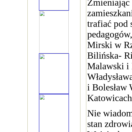
Zmieniając
zamieszkani
trafiać pod 
pedagogów,
Mirski w R
Bilińska- R
Malawski i
Władysław
i Bolesław
Katowicach
Nie wiadomo
stan zdrowi