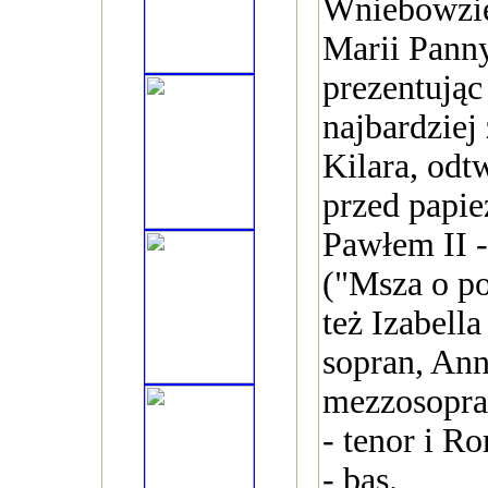
Wniebowzię
Marii Pann
prezentując
najbardzie
Kilara, odt
przed papi
Pawłem II -
("Msza o po
też Izabella
sopran, An
mezzosopra
- tenor i R
- bas.