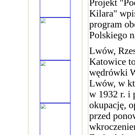
Projekt "Po
Kilara" wpi
program o
Polskiego n
Lwów, Rzes
Katowice to
wędrówki W
Lwów, w kt
w 1932 r. i 
okupację, o
przed pon
wkroczenie