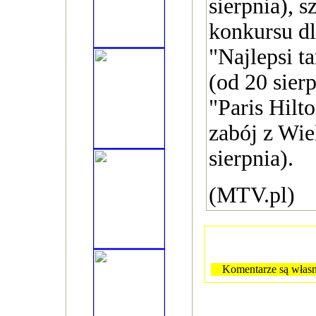
sierpnia), s
konkursu dl
"Najlepsi t
(od 20 sier
"Paris Hilt
zabój z Wie
sierpnia).
(MTV.pl)
Komentarze są własn