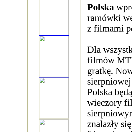
Polska
wpro
ramówki w
z filmami 
Dla wszystk
filmów MT
gratkę. No
sierpniow
Polska będą
wieczory f
sierpniowy
znalazły się