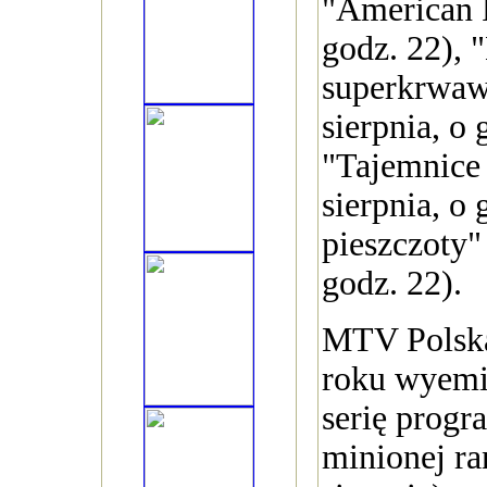
"American P
godz. 22), 
superkrwaw
sierpnia, o 
"Tajemnice
sierpnia, o 
pieszczoty"
godz. 22).
MTV Polska
roku wyemit
serię prog
minionej ra