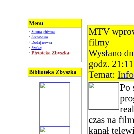
Menu
MTV wprow
·
Strona główna
·
Archiwum
filmy
·
Dodaj newsa
·
Szukaj
Wysłano dn
·
Płytoteka Zbyszka
godz. 21:11
Biblioteka Zbyszka
Temat:
Info
Po 
pro
rea
czas na fil
kanał telew