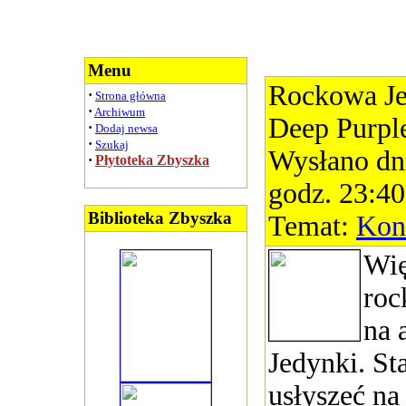
Menu
Rockowa Je
·
Strona główna
·
Archiwum
Deep Purpl
·
Dodaj newsa
·
Szukaj
Wysłano dn
·
Płytoteka Zbyszka
godz. 23:40
Biblioteka Zbyszka
Temat:
Kon
Wię
roc
na 
Jedynki. St
usłyszeć na