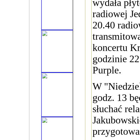
wydała płyt
radiowej Je
20.40 radio
transmitow
koncertu Kr
godzinie 22
Purple.
W "Niedziel
godz. 13 b
słuchać rel
Jakubowski
przygotowa