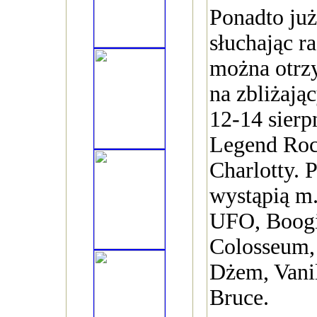
Ponadto już
słuchając r
można otrz
na zbliżają
12-14 sierp
Legend Roc
Charlotty. 
wystąpią m.
UFO, Boogie
Colosseum,
Dżem, Vanil
Bruce.