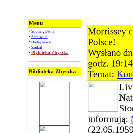
Menu
Morrissey 
·
Strona główna
·
Archiwum
Polsce!
·
Dodaj newsa
·
Szukaj
Wysłano dn
·
Płytoteka Zbyszka
godz. 19:14
Biblioteka Zbyszka
Temat:
Kon
Liv
Nat
Sto
informują:
(22.05.1959