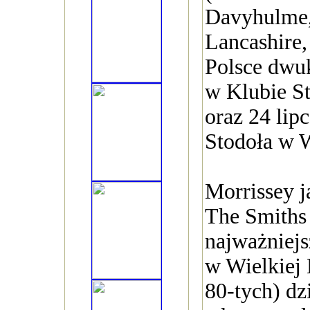
Davyhulme,
Lancashire,
Polsce dwuk
w Klubie S
oraz 24 lip
Stodoła w 
Morrissey j
The Smiths
najważniejs
w Wielkiej 
80-tych) dz