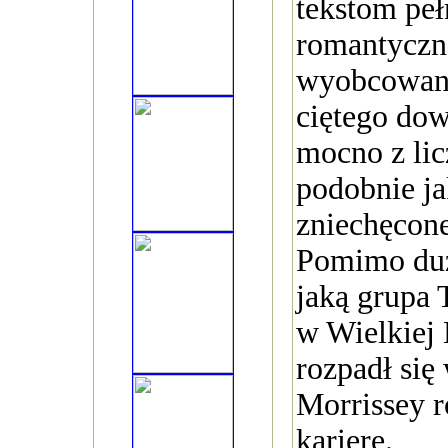
tekstom pe
romantyczn
wyobcowani
ciętego dow
mocno z lic
podobnie ja
zniechęcone
Pomimo duż
jaką grupa 
w Wielkiej 
rozpadł się
Morrissey r
karierę.