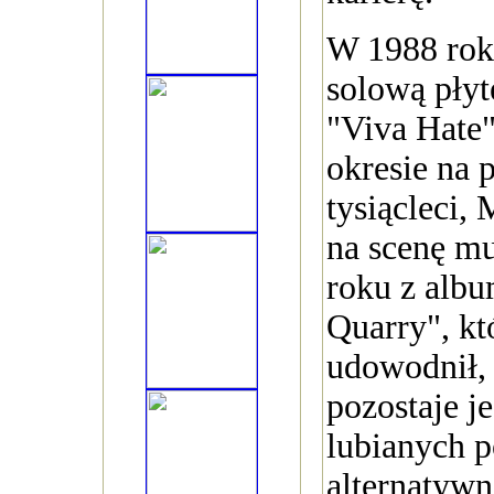
W 1988 rok
solową płyt
"Viva Hate
okresie na 
tysiącleci,
na scenę m
roku z alb
Quarry", kt
udowodnił, 
pozostaje j
lubianych p
alternatywn