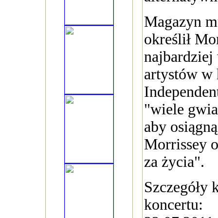
Magazyn m
określił Mo
najbardzie
artystów w h
Independent
"wiele gwi
aby osiągnąć
Morrissey o
za życia".
Szczegóły 
koncertu: