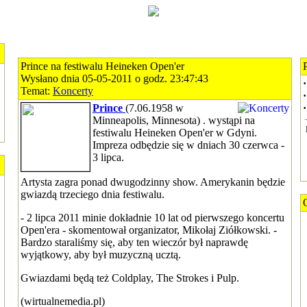
Prince na festiwalu Heineken Open'er
Wysłano dnia 05-05-2011 o godz. 23:47:43
·
Temat:
Koncerty
·
Prince
(7.06.1958 w
·
Minneapolis, Minnesota) . wystąpi na
festiwalu Heineken Open'er w Gdyni.
Impreza odbędzie się w dniach 30 czerwca -
3 lipca.
Artysta zagra ponad dwugodzinny show. Amerykanin będzie
gwiazdą trzeciego dnia festiwalu.
- 2 lipca 2011 minie dokładnie 10 lat od pierwszego koncertu
Open'era - skomentował organizator, Mikołaj Ziółkowski. -
Bardzo staraliśmy się, aby ten wieczór był naprawdę
wyjątkowy, aby był muzyczną ucztą.
Gwiazdami będą też Coldplay, The Strokes i Pulp.
(wirtualnemedia.pl)