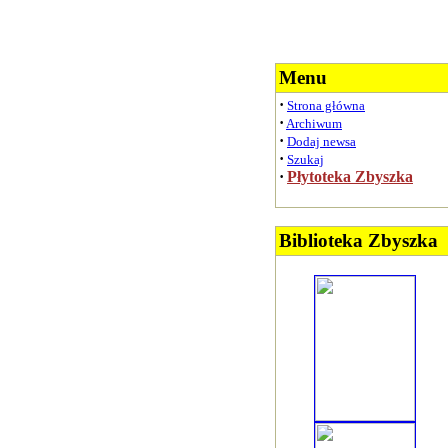
Menu
·
Strona główna
·
Archiwum
·
Dodaj newsa
·
Szukaj
·
Płytoteka Zbyszka
Biblioteka Zbyszka