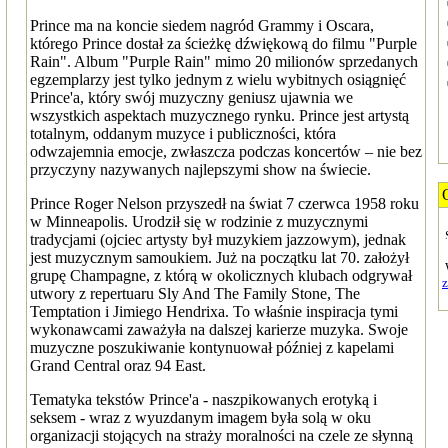
Prince ma na koncie siedem nagród Grammy i Oscara,
którego Prince dostał za ścieżkę dźwiękową do filmu "Purple
Rain". Album "Purple Rain" mimo 20 milionów sprzedanych
egzemplarzy jest tylko jednym z wielu wybitnych osiągnięć
Prince'a, który swój muzyczny geniusz ujawnia we
wszystkich aspektach muzycznego rynku. Prince jest artystą
totalnym, oddanym muzyce i publiczności, która
odwzajemnia emocje, zwłaszcza podczas koncertów – nie bez
przyczyny nazywanych najlepszymi show na świecie.
Prince Roger Nelson przyszedł na świat 7 czerwca 1958 roku
w Minneapolis. Urodził się w rodzinie z muzycznymi
tradycjami (ojciec artysty był muzykiem jazzowym), jednak
jest muzycznym samoukiem. Już na początku lat 70. założył
grupę Champagne, z którą w okolicznych klubach odgrywał
utwory z repertuaru Sly And The Family Stone, The
Temptation i Jimiego Hendrixa. To właśnie inspiracja tymi
wykonawcami zaważyła na dalszej karierze muzyka. Swoje
muzyczne poszukiwanie kontynuował później z kapelami
Grand Central oraz 94 East.
Tematyka tekstów Prince'a - naszpikowanych erotyką i
seksem - wraz z wyuzdanym imagem była solą w oku
organizacji stojących na straży moralności na czele ze słynną