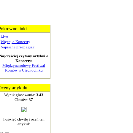
Pokrewne linki
Live
Więcej o Koncerty
Napisane przez agizaj
Najczęściej czytany artykuł o
Koncerty:
Międzynarodowy Festiwal
Romów w Ciechocinku
Oceny artykułu
Wynik głosowania:
3.43
Głosów:
37
Poświęć chwilę i oceń ten
artykuł: