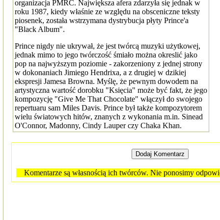
organizacja PMRC. Największa afera zdarzyła się jednak w
roku 1987, kiedy właśnie ze względu na obsceniczne teksty
piosenek, została wstrzymana dystrybucja płyty Prince'a
"Black Album".
Prince nigdy nie ukrywał, że jest twórcą muzyki użytkowej,
jednak mimo to jego twórczość śmiało można okreslić jako
pop na najwyższym poziomie - zakorzeniony z jednej strony
w dokonaniach Jimiego Hendrixa, a z drugiej w dzikiej
ekspresji Jamesa Browna. Myślę, że pewnym dowodem na
artystyczna wartość dorobku "Księcia" może być fakt, że jego
kompozycję "Give Me That Chocolate" włączył do swojego
repertuaru sam Miles Davis. Prince był także kompozytorem
wielu światowych hitów, znanych z wykonania m.in. Sinead
O'Connor, Madonny, Cindy Lauper czy Chaka Khan.
Komentarze są własnością ich twórców. Nie ponosimy odpowied