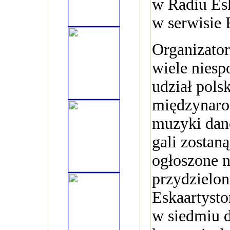
w Radiu Es
w serwisie 
Organizato
wiele niesp
udział pols
międzynar
muzyki danc
gali zostan
ogłoszone n
przydzielon
Eskaartyst
w siedmiu 