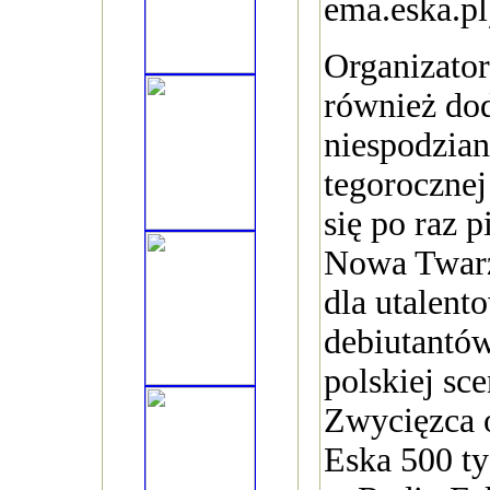
ema.eska.pl
Organizator
również do
niespodzia
tegorocznej
się po raz p
Nowa Twarz
dla utalen
debiutantów
polskiej sc
Zwycięzca 
Eska 500 ty