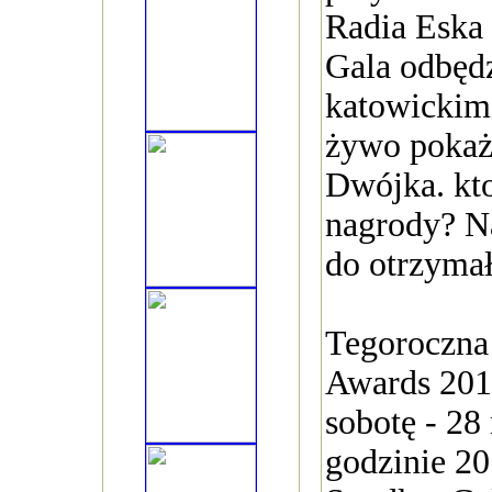
Radia Eska
Gala odbędz
katowickim
żywo pokaże
Dwójka. kt
nagrody? N
do otrzyma
Tegoroczna
Awards 201
sobotę - 28
godzinie 2