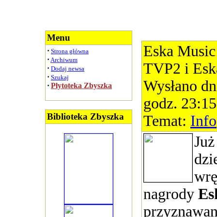
Menu
Eska Music
·
Strona główna
·
Archiwum
TVP2 i Es
·
Dodaj newsa
·
Szukaj
Wysłano dn
·
Płytoteka Zbyszka
godz. 23:15
Biblioteka Zbyszka
Temat:
Info
Już
dzi
wrę
nagrody
Es
przyznawan