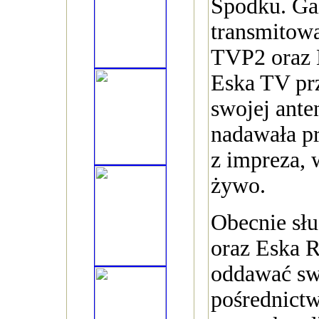
Spodku. Ga
transmitow
TVP2 oraz 
Eska TV prz
swojej ante
nadawała p
z impreza, 
żywo.
Obecnie sł
oraz Eska 
oddawać sw
pośrednict