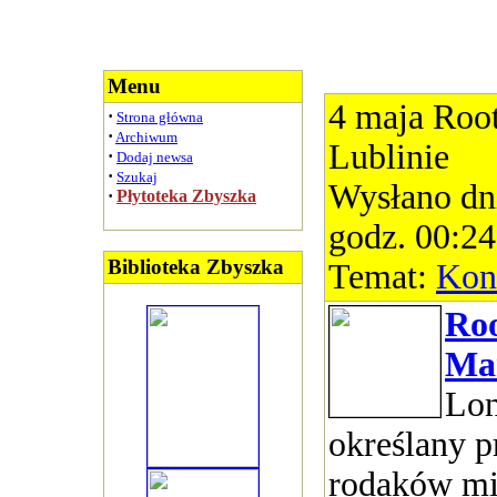
Menu
4 maja Roo
·
Strona główna
·
Archiwum
Lublinie
·
Dodaj newsa
·
Szukaj
Wysłano dn
·
Płytoteka Zbyszka
godz. 00:24
Biblioteka Zbyszka
Temat:
Kon
Roo
Ma
Lon
określany p
rodaków mi