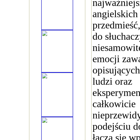
najważniej
angielskich 
przedmieść,
do słuchacz
niesamowit
emocji zaw
opisujących
ludzi oraz
eksperymen
całkowicie
nieprzewi
podejściu d
łączą się w