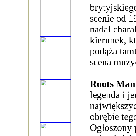
brytyjskieg
scenie od 1
nadał chara
kierunek, k
podąża tam
scena muzy
Roots Man
legenda i je
największy
obrębie teg
Ogłoszony 