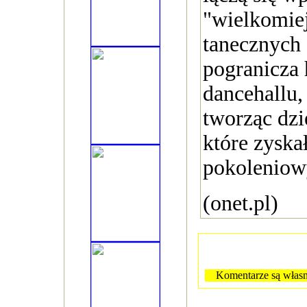
"wielkomiej
tanecznych
pogranicza 
dancehallu,
tworząc dzi
które zyska
pokolenio
(onet.pl)
Komentarze są własn