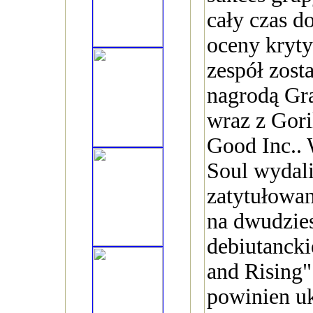
cały czas d
oceny kryt
zespół zos
nagrodą Gr
wraz z Gori
Good Inc..
Soul wydal
zatytułowan
na dwudzies
debiutancki
and Rising
powinien u