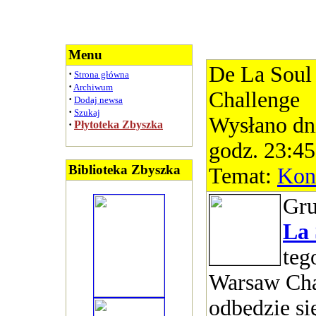
Menu
De La Soul
·
Strona główna
·
Archiwum
Challenge
·
Dodaj newsa
·
Szukaj
Wysłano dn
·
Płytoteka Zbyszka
godz. 23:45
Biblioteka Zbyszka
Temat:
Kon
Gr
La 
teg
Warsaw Cha
odbędzie si