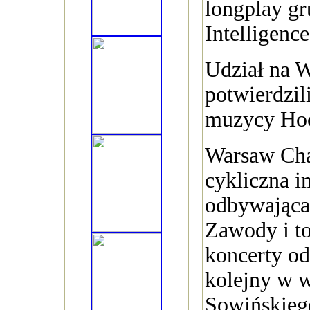
longplay gr
Intelligence
Udział na 
potwierdzil
muzycy Hoc
Warsaw Cha
cykliczna i
odbywająca 
Zawody i t
koncerty od
kolejny w 
Sowińskieg