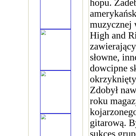
hopu. Zadeb
amerykański
muzycznej 
High and R
zawierający
słowne, inn
dowcipne sk
okrzyknięty
Zdobył naw
roku maga
kojarzonego
gitarową. B
sukces grup