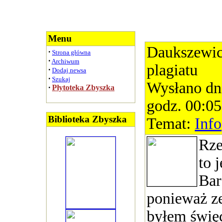
Menu
Daukszewicz
·
Strona główna
·
Archiwum
plagiatu
·
Dodaj newsa
·
Szukaj
Wysłano dn
·
Płytoteka Zbyszka
godz. 00:05
Biblioteka Zbyszka
Temat:
Info
Rze
to j
Bar
ponieważ ze
byłem święc