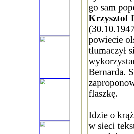
go sam pope
Krzysztof 
(30.10.194
powiecie ol
tłumaczył 
wykorzystan
Bernarda. S
zaproponow
flaszkę.
Idzie o krą
w sieci tek