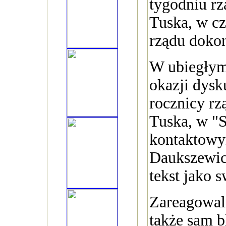
tygodniu r
Tuska, w cz
rządu doko
W ubiegłym
okazji dysku
rocznicy r
Tuska, w "
kontaktowy
Daukszewic
tekst jako s
Zareagowal
także sam b