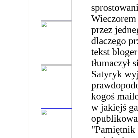
sprostowani
Wieczorem 
przez jedne
dlaczego pr
tekst bloge
tłumaczył si
Satyryk wyja
prawdopodo
kogoś mail
w jakiejś g
opublikowa
"Pamiętnik