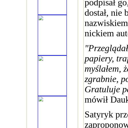
podpisał go
dostał, nie 
nazwiskiem
nickiem aut
"Przegląda
papiery, tra
myślałem, ż
zgrabnie, p
Gratuluje 
mówił Dauk
Satyryk prze
zaproponow