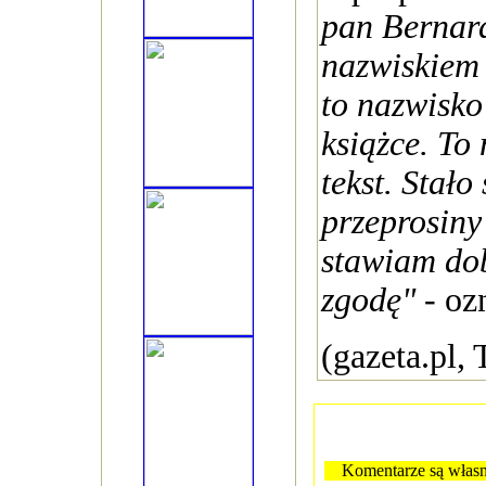
pan Bernar
nazwiskiem t
to nazwisko
książce. To
tekst. Stało 
przeprosiny
stawiam dob
zgodę"
- oz
(gazeta.pl
Komentarze są własn