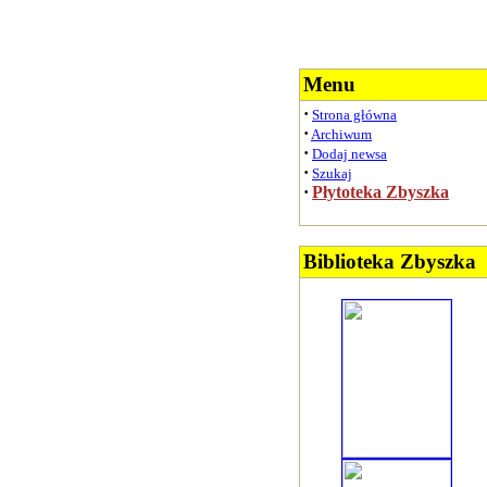
Menu
·
Strona główna
·
Archiwum
·
Dodaj newsa
·
Szukaj
·
Płytoteka Zbyszka
Biblioteka Zbyszka