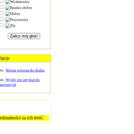
Opcje
Strona gotowa do druku
Wyślij ten artykuł do
znajomych
zialności za ich treść.