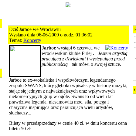
Dziś Jarboe we Wrocławiu
Wysłano dnia 06-06-2009 o godz. 01:36:02
·
Temat:
Koncerty
·
Jarboe
wystąpi 6 czerwca we
·
wrocławskim klubie Firlej .
- Jestem artystką
pracującą z dźwiękami i występującą przed
publicznością
- tak mówi o swojej sztuce.
Jarboe to ex-wokalistka i współtwórczyni legendarnego
zespołu SWANS, który głęboko wpisał się w historię muzyki,
stając się jednym z najważniejszych oraz wpływowych
niekomercyjnych grup w ogóle. Swans to od wielu lat
prawdziwa legenda, niesamowita moc, siła, potęga i
charyzma inspirująca oraz paraliżująca wielu artystów,
słuchaczy...
Bilety w przedsprzedaży w cenie 40 zł. w dniu koncertu cena
biletu 50 zł.