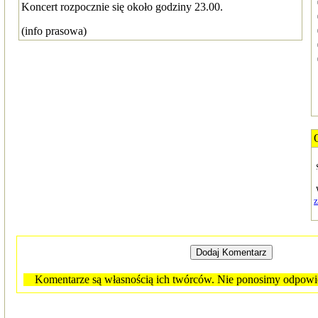
Koncert rozpocznie się około godziny 23.00.
(info prasowa)
Komentarze są własnością ich twórców. Nie ponosimy odpowied