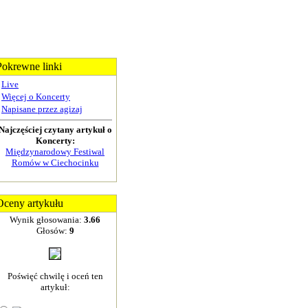
Pokrewne linki
Live
Więcej o Koncerty
Napisane przez agizaj
Najczęściej czytany artykuł o
Koncerty:
Międzynarodowy Festiwal
Romów w Ciechocinku
Oceny artykułu
Wynik głosowania:
3.66
Głosów:
9
Poświęć chwilę i oceń ten
artykuł: