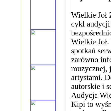
Wielkie Joł 
cykl audycj
bezpośredni
Wielkie Joł
spotkań ser
zarówno inf
muzycznej, j
artystami. D
autorskie i s
Audycja Wie
Kipi to wyś