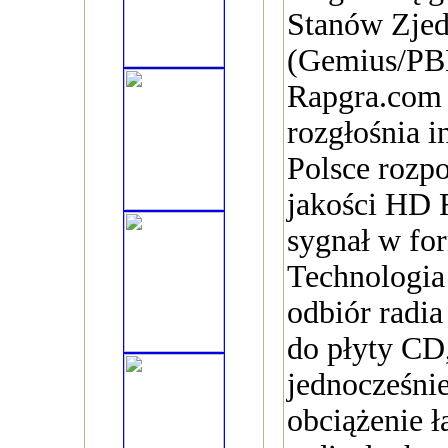
Stanów Zje
(Gemius/PBI
Rapgra.com 
rozgłośnia i
Polsce rozp
jakości HD R
sygnał w fo
Technologia
odbiór radia
do płyty CD
jednocześnie
obciążenie ł