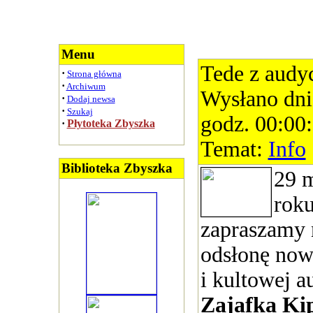
Menu
Tede z audyc
·
Strona główna
·
Archiwum
Wysłano dni
·
Dodaj newsa
·
Szukaj
godz. 00:00
·
Płytoteka Zbyszka
Temat:
Info
Biblioteka Zbyszka
29 
roku
zapraszamy 
odsłonę nowe
i kultowej a
Zajafka Ki