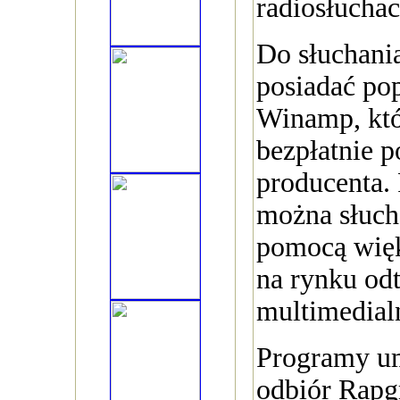
radiosłuchac
Do słuchani
posiadać po
Winamp, kt
bezpłatnie p
producenta.
można słuch
pomocą więk
na rynku od
multimedial
Programy um
odbiór Rapg