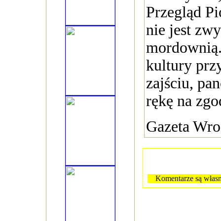
Przegląd Pi
nie jest zw
mordownią. 
kultury prz
zajściu, pa
rękę na zgo
Gazeta Wro
Komentarze są własn