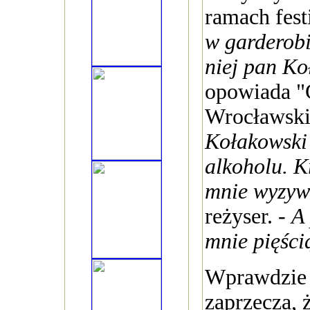
ramach fest
w garderobi
niej pan K
opowiada "
Wrocławskie
Kołakowski
alkoholu. K
mnie wyzyw
reżyser. -
A
mnie pięści
Wprawdzie
zaprzecza, 