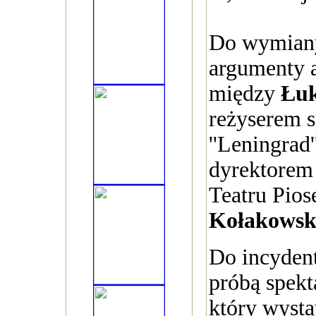
Do wymiany
argumenty a
między
Łu
reżyserem s
''Leningrad'
dyrektorem
Teatru Pios
Kołakowsk
Do incydent
próbą spekt
który wysta