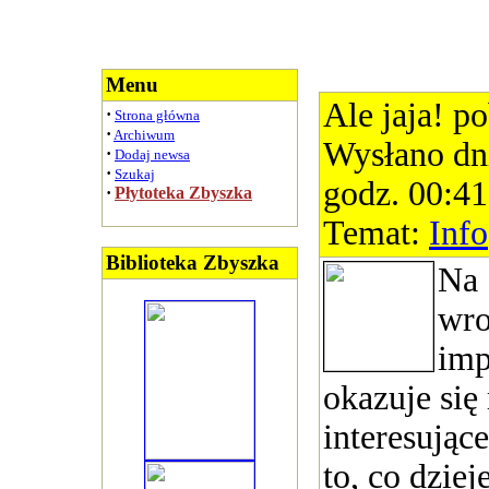
Menu
Ale jaja! po
·
Strona główna
·
Archiwum
Wysłano dn
·
Dodaj newsa
·
Szukaj
godz. 00:41
·
Płytoteka Zbyszka
Temat:
Info
Biblioteka Zbyszka
Na
wro
imp
okazuje się
interesujące
to, co dziej