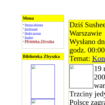
Menu
Dziś Sushe
·
Strona główna
·
Archiwum
Warszawie
·
Dodaj newsa
·
Szukaj
Wysłano dn
·
Płytoteka Zbyszka
godz. 00:00
Biblioteka Zbyszka
Temat:
Kon
19 
200
war
Trzciny jed
Polsce zagr