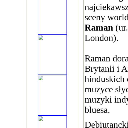
najciekaws
sceny worl
Raman
(ur
London).
Raman dora
Brytanii i A
hinduskich 
muzyce sły
muzyki indy
bluesa.
Debiutancki