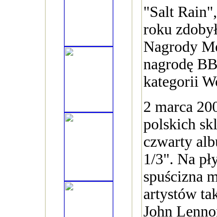
"Salt Rain
roku zdoby
Nagrody Me
nagrodę B
kategorii W
2 marca 20
polskich sk
czwarty al
1/3". Na pły
spuścizna 
artystów ta
John Lenno