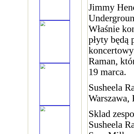
Jimmy Hend
Undergroun
Właśnie ko
płyty będą
koncertowy
Raman, któr
19 marca.
Susheela R
Warszawa, 
Sklad zespo
Susheela R