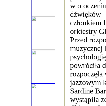
w otoczeni
dźwięków – 
członkiem l
orkiestry G
Przed rozpo
muzycznej P
psychologi
powróciła d
rozpoczęła
jazzowym k
Sardine Ba
wystąpiła z