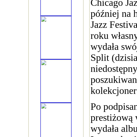
Chicago Jaz
później na 
Jazz Festi
roku własn
wydała swó
Split (dzisi
niedostępny
poszukiwan
kolekcjone
Po podpisan
prestiżową
wydała alb