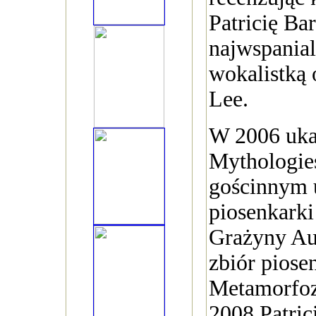
Patricię Ba
najwspanial
wokalistką 
Lee.
W 2006 uka
Mythologies
gościnnym 
piosenkarki
Grażyny Aug
zbiór piose
Metamorfoz
2008 Patric