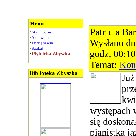
Menu
Patricia Ba
·
Strona główna
·
Archiwum
Wysłano dn
·
Dodaj newsa
·
Szukaj
godz. 00:10
·
Płytoteka Zbyszka
Temat:
Kon
Biblioteka Zbyszka
Już
prz
kwi
występach 
się doskona
pianistka 