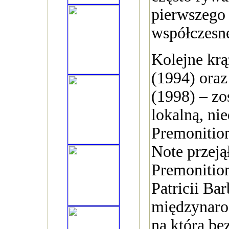
pierwszego
współczesne
Kolejne krą
(1994) ora
(1998) – zo
lokalną, ni
Premonitio
Note przejął
Premonition
Patricii Bar
międzynaro
na którą be