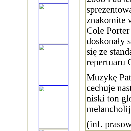
sprezentow
znakomite 
Cole Porter
doskonały 
się ze stan
repertuaru 
Muzykę Patr
cechuje nas
niski ton gł
melancholij
(inf. praso