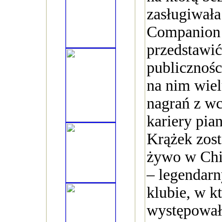
zasługiwał
Companion 
przedstawić
publicznośc
na nim wiel
nagrań z w
kariery pian
Krążek zost
żywo w Chi
– legendar
klubie, w k
występowała