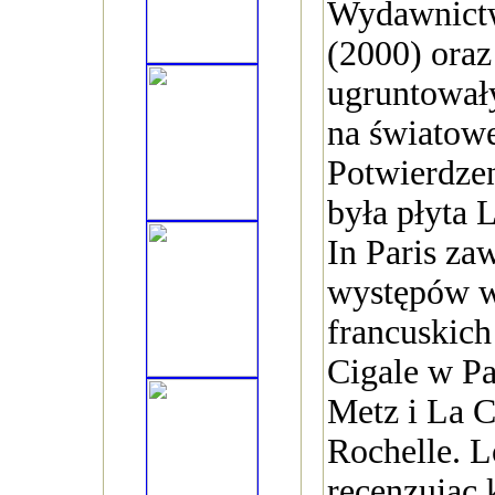
Wydawnictw
(2000) oraz
ugruntował
na światowe
Potwierdzen
była płyta 
In Paris za
występów w
francuskich
Cigale w Pa
Metz i La 
Rochelle. L
recenzując 