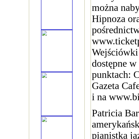
można naby
Hipnoza ora
pośrednict
www.ticketp
Wejściówki 
dostępne w
punktach: 
Gazeta Caf
i na www.bi
Patricia Bar
amerykańska
pianistka j