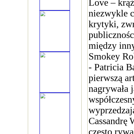
Love – krąż
niezwykle 
krytyki, zw
publicznośc
między inn
Smokey Rob
- Patricia B
pierwszą art
nagrywała 
współczesn
wyprzedzaj
Cassandrę W
często rywa