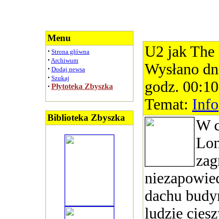
Menu
U2 jak The 
·
Strona główna
·
Archiwum
Wysłano dn
·
Dodaj newsa
·
Szukaj
godz. 00:10
·
Płytoteka Zbyszka
Temat:
Info
Biblioteka Zbyszka
W 
Lon
zag
niezapowied
dachu budy
ludzie ciesz