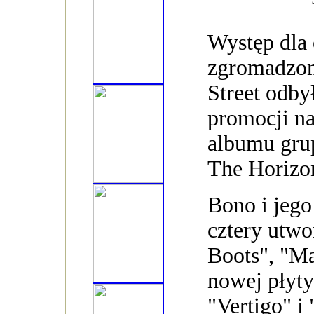
Występ dla 
zgromadzon
Street odby
promocji n
albumu gru
The Horizo
Bono i jego
cztery utwo
Boots", "Ma
nowej płyty
"Vertigo" i