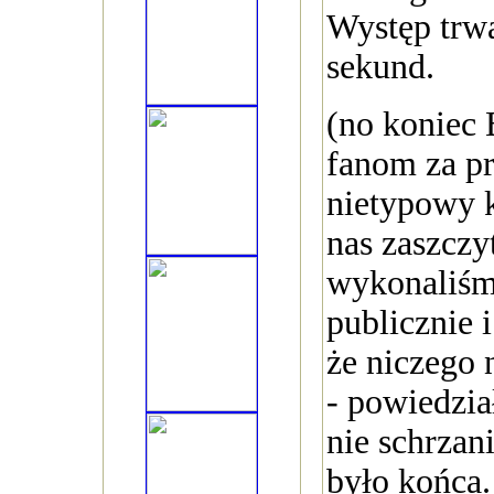
Występ trwa
sekund.
(no koniec
fanom za pr
nietypowy k
nas zaszczy
wykonaliśm
publicznie 
że niczego 
- powiedzia
nie schrzan
było końca.