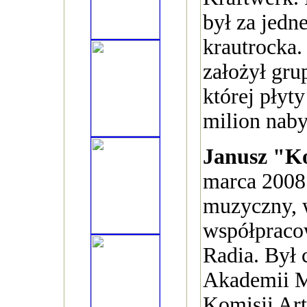
był za jedn
krautrocka.
założył gru
której płyt
milion nab
Janusz "K
marca 2008 
muzyczny, w
współpraco
Radia. Był
Akademii M
Komisji Art