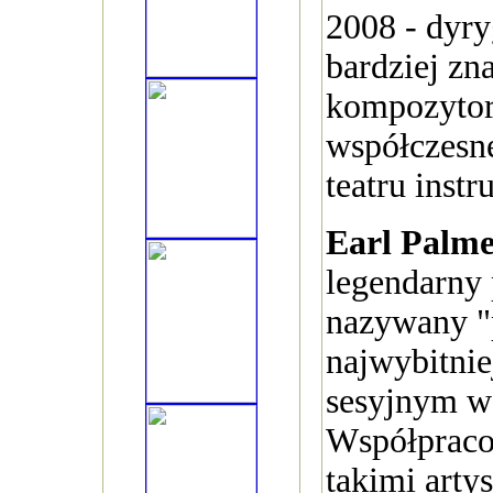
2008 - dyry
bardziej zn
kompozyto
współczesne
teatru inst
Earl Palm
legendarny 
nazywany 
najwybitnie
sesyjnym w
Współpraco
takimi arty