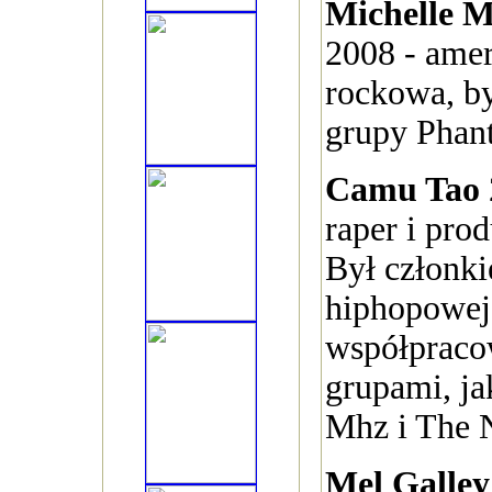
Michelle 
2008 - amer
rockowa, by
grupy Phan
Camu Tao
raper i pro
Był członki
hiphopowej
współpraco
grupami, j
Mhz i The 
Mel Galle