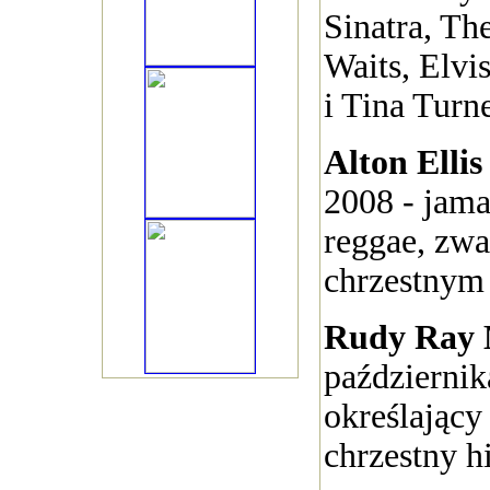
Sinatra, T
Waits, Elvis
i Tina Turne
Alton Elli
2008 - jam
reggae, zw
chrzestnym 
Rudy Ray
październik
określający 
chrzestny h