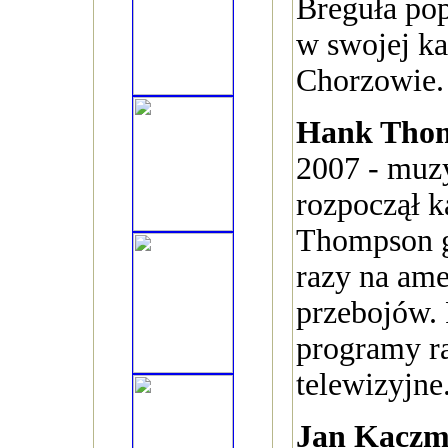
Breguła po
w swojej k
Chorzowie. 
Hank Tho
2007 - muzy
rozpoczął k
Thompson g
razy na ame
przebojów.
programy r
telewizyjne
Jan Kacz