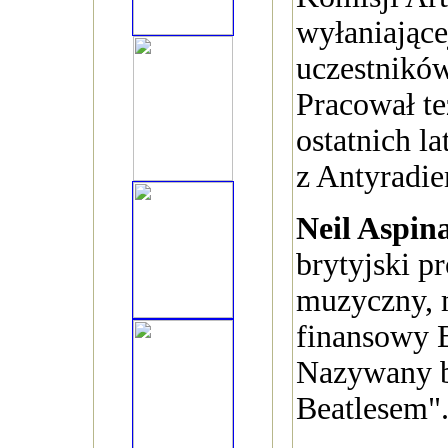
wyłaniające
uczestników
Pracował te
ostatnich l
z Antyradi
Neil Aspin
brytyjski p
muzyczny, 
finansowy 
Nazywany b
Beatlesem"