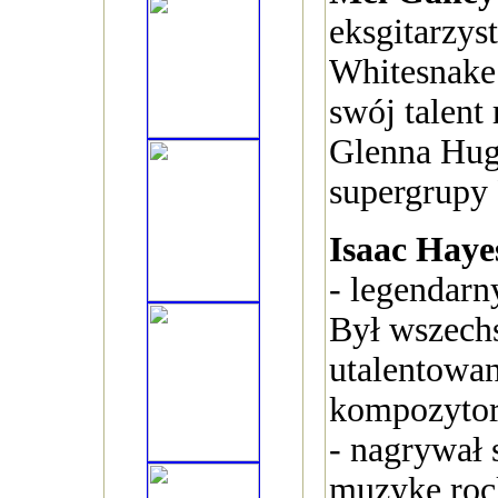
eksgitarzys
Whitesnake
swój talent
Glenna Hugh
supergrupy
Isaac Hay
- legendar
Był wszech
utalentowa
kompozytor
- nagrywał 
muzykę roc