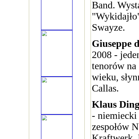
Band. Wystą
"Wykidajło"
Swayze.
Giuseppe d
2008 - jede
tenorów na
wieku, słyn
Callas.
Klaus Din
- niemiecki
zespołów N
Kraftwerk.