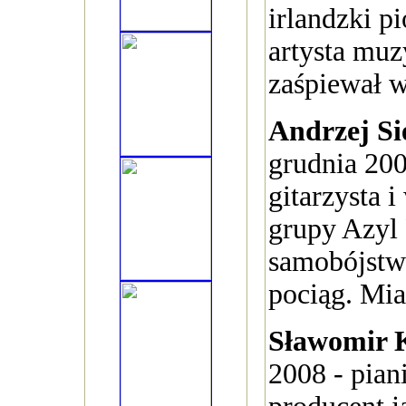
irlandzki p
artysta muz
zaśpiewał 
Andrzej Si
grudnia 200
gitarzysta i
grupy Azyl 
samobójstwo
pociąg. Miał
Sławomir 
2008 - pian