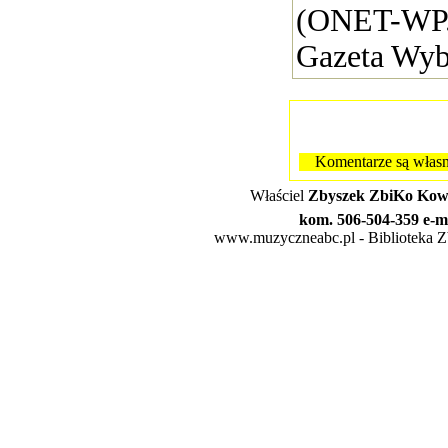
(ONET-WP.
Gazeta Wybo
Komentarze są własn
Właściel
Zbyszek ZbiKo Kowa
kom. 506-504-359 e-m
www.muzyczneabc.pl - Biblioteka Zby