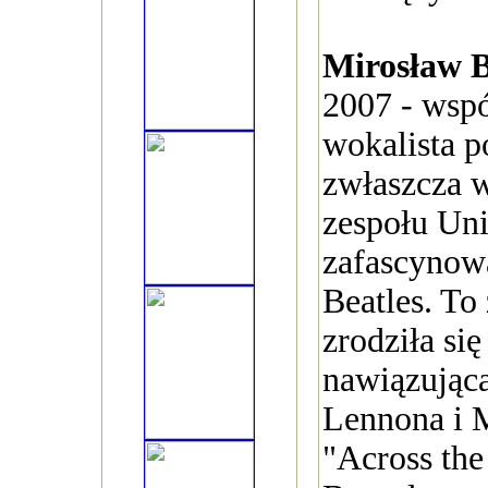
Mirosław B
2007 - wspó
wokalista p
zwłaszcza w
zespołu Uni
zafascynow
Beatles. To 
zrodziła si
nawiązując
Lennona i 
"Across the