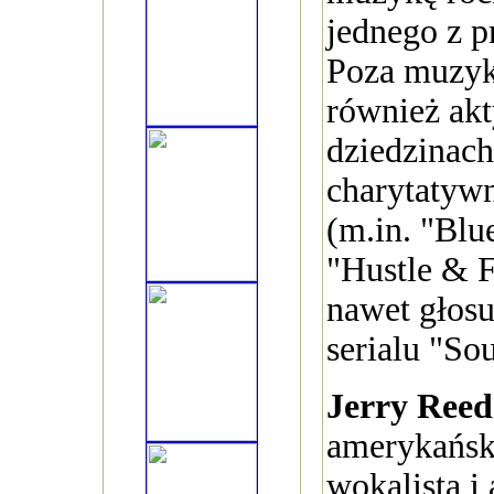
jednego z p
Poza muzyk
również ak
dziedzinach 
charytatywn
(m.in. "Blu
"Hustle & F
nawet głosu
serialu "So
Jerry Ree
amerykański
wokalista i 