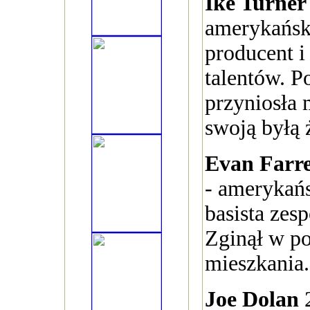
Ike Turner
amerykańsk
producent i
talentów. P
przyniosła 
swoją byłą 
Evan Farre
- amerykań
basista zes
Zginął w p
mieszkania.
Joe Dolan