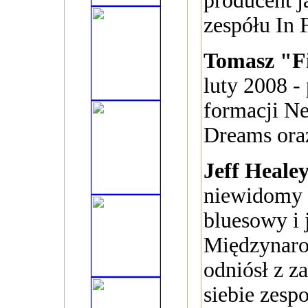
producent j
zespółu In 
Tomasz "F
luty 2008 - 
formacji Ne
Dreams oraz
Jeff Heale
niewidomy g
bluesowy i 
Międzynaro
odniósł z z
siebie zesp