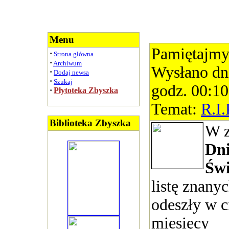
Menu
Pamiętajmy
·
Strona główna
·
Archiwum
Wysłano dn
·
Dodaj newsa
·
Szukaj
godz. 00:10
·
Płytoteka Zbyszka
Temat:
R.I.
Biblioteka Zbyszka
W z
Dn
Świ
listę znany
odeszły w c
miesięcy