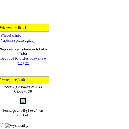
Pokrewne linki
Więcej o Info
Napisane przez agizaj
Najczęściej czytany artykuł o
Info:
Beyoncé Knowles pozwana o
plagiat
Oceny artykułu
Wynik głosowania:
1.33
Głosów:
36
Poświęć chwilę i oceń ten
artykuł: