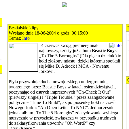
Bestialskie klipy
Wysłano dnia 18-06-2004 o godz. 00:15:00
·
Temat:
Info
·
14 czerwca swoją premierę miał
najnowszy, szósty już album
Beastie Boys.
„To The 5 Boroughs” (Dla pięciu dzielnic) to
hołd złożony miastu, dzięki któremu spotkali
się Mike D, Adrock i MCA - Nowemu
Jorkowi.
Płyta przywołuje ducha nowojorskiego undergroundu,
tworzonego przez Beastie Boys w latach osiemdziesiątych,
poczynając od ostrych imprezowych "Ch-Check It Out"
(pierwszy singiel) i "Triple Trouble," przez zaangażowane
politycznie "Time To Build", aż po piosenkę-hołd na cześć
Nowego Jorku: "An Open Letter To NYC". Jednocześnie
jednak album „To The 5 Boroughs” zdecydowanie wybiega
muzycznie w przyszłość, zwłaszcza w przypadku trudnych
do zaklasyfikowania utworów "Oh Word?" czy
"Crawlspace."