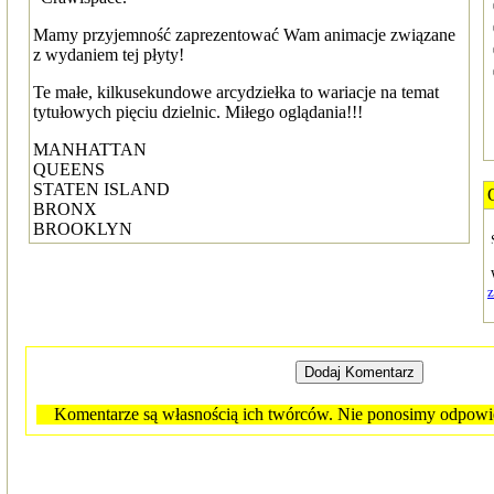
Mamy przyjemność zaprezentować Wam animacje związane
z wydaniem tej płyty!
Te małe, kilkusekundowe arcydziełka to wariacje na temat
tytułowych pięciu dzielnic. Miłego oglądania!!!
MANHATTAN
QUEENS
STATEN ISLAND
BRONX
BROOKLYN
Komentarze są własnością ich twórców. Nie ponosimy odpowied