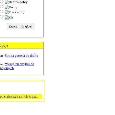
Opcje
Strona gotowa do druku
Wyślij ten artykuł do
znajomych
zialności za ich treść.