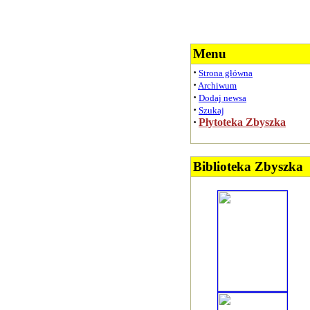
Menu
·
Strona główna
·
Archiwum
·
Dodaj newsa
·
Szukaj
·
Płytoteka Zbyszka
Biblioteka Zbyszka