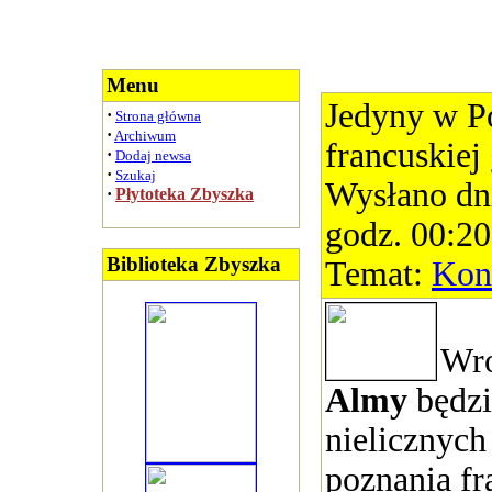
Menu
Jedyny w Po
·
Strona główna
·
Archiwum
francuskie
·
Dodaj newsa
·
Szukaj
Wysłano dn
·
Płytoteka Zbyszka
godz. 00:20
Biblioteka Zbyszka
Temat:
Kon
Wro
Almy
będzi
nielicznych
poznania fr