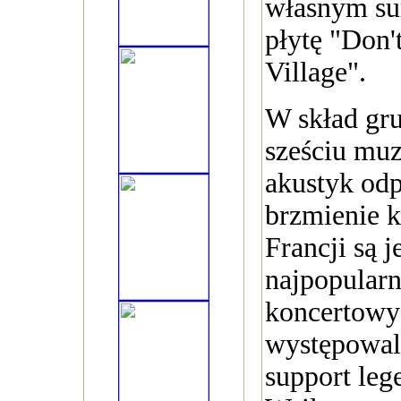
własnym s
płytę "Don'
Village".
W skład gr
sześciu mu
akustyk od
brzmienie 
Francji są j
najpopularn
koncertowyc
występowali
support le