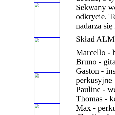
Sekwany wc
odkrycie. T
nadarza się 
Skład ALM
Marcello - 
Bruno - git
Gaston - in
perkusyjne
Pauline - w
Thomas - k
Max - perku