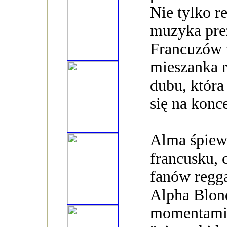
Nie tylko r
muzyka pre
Francuzów
mieszanka r
dubu, która
się na konc
Alma śpiew
francusku, c
fanów regg
Alpha Blon
momentami 