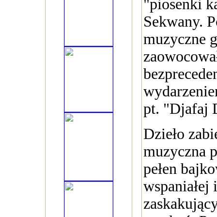
"piosenki k
Sekwany. P
muzyczne g
zaowocował
bezpreced
wydarzenie
pt. "Djafaj
Dzieło zabi
muzyczna p
pełen bajko
wspaniałej i
zaskakując