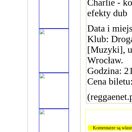
Charlie - ko
efekty dub
Data i miej
Klub: Drog
[Muzyki], u
Wrocław.
Godzina: 2
Cena biletu:
(reggaenet.
Komentarze są własn