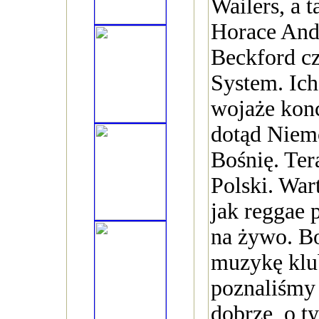
Wailers, a t
Horace And
Beckford c
System. Ich
wojaże kon
dotąd Niem
Bośnię. Ter
Polski. War
jak reggae 
na żywo. Bo
muzykę klu
poznaliśmy 
dobrze, o t