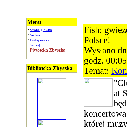
Menu
Fish: gwiez
·
Strona główna
·
Archiwum
Polsce!
·
Dodaj newsa
·
Szukaj
Wysłano dn
·
Płytoteka Zbyszka
godz. 00:05
Biblioteka Zbyszka
Temat:
Kon
"Cl
at 
będ
koncertow
której muzy