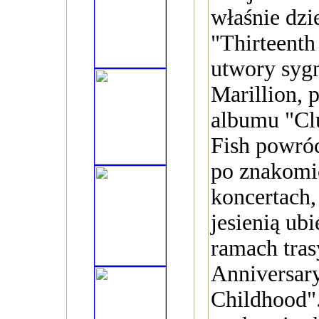
właśnie dzi
"Thirteenth 
utwory syg
Marillion, 
albumu "Clu
Fish powróc
po znakomic
koncertach,
jesienią ub
ramach tras
Anniversar
Childhood"