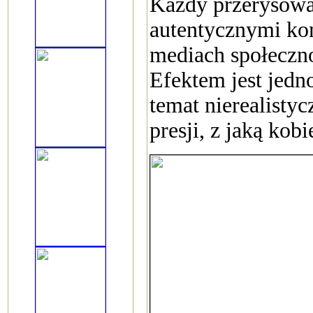
Każdy przerysowa
autentycznymi ko
mediach społeczn
Efektem jest jedn
temat nierealisty
presji, z jaką kobi