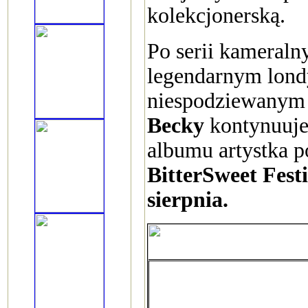
kolekcjonerską.
Po serii kameraln
legendarnym lond
niespodziewanym
Becky
kontynuuje 
albumu artystka p
BitterSweet Fest
sierpnia.