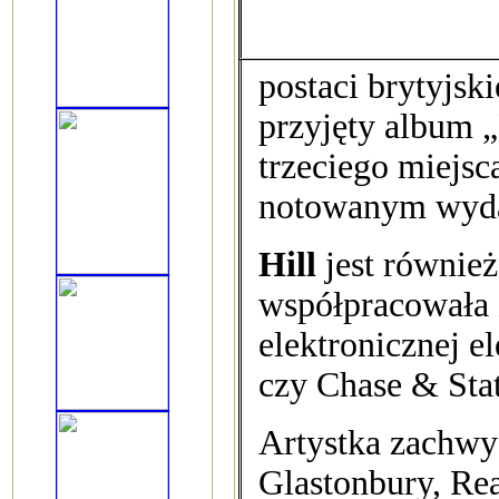
postaci brytyjsk
przyjęty album „
trzeciego miejsca
notowanym wyda
Hill
jest również
współpracowała 
elektronicznej e
czy Chase & Stat
Artystka zachwyc
Glastonbury, Rea