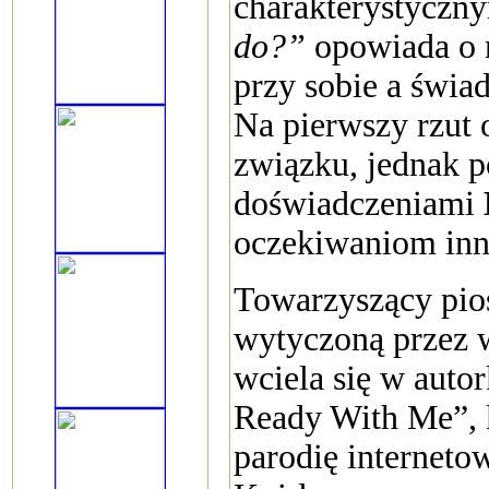
charakterystycz
do?”
opowiada o n
przy sobie a świa
Na pierwszy rzut 
związku, jednak p
doświadczeniami
oczekiwaniom inn
Towarzyszący pios
wytyczoną przez
wciela się w auto
Ready With Me”, k
parodię interneto