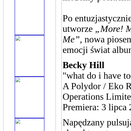
Po entuzjastyczn
utworze
„More! M
Me”
, nowa piosen
emocji świat alb
Becky Hill
"what do i have to
A Polydor / Eko 
Operations Limit
Premiera: 3 lipca
Napędzany pulsują