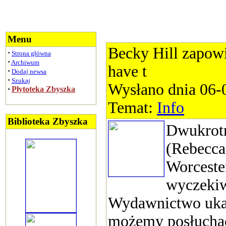
Menu
Becky Hill zapow
·
Strona główna
·
Archiwum
have t
·
Dodaj newsa
·
Szukaj
Wysłano dnia 06-
·
Płytoteka Zbyszka
Temat:
Info
Biblioteka Zbyszka
Dwukrotn
(Rebecca
Worceste
wyczekiw
Wydawnictwo ukaż
możemy posłucha