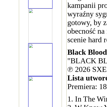
kampanii pro
wyraźny sygn
gotowy, by 
obecność na
scenie hard 
Black Bloo
"BLACK BL
℗ 2026 SXE
Lista utwor
Premiera: 18
1. In The Wi