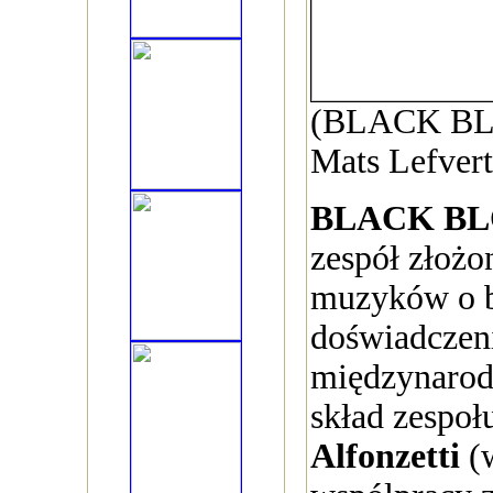
(BLACK BLO
Mats Lefvert
BLACK BL
zespół złożo
muzyków o 
doświadczeni
międzynarod
skład zespo
Alfonzetti
(w