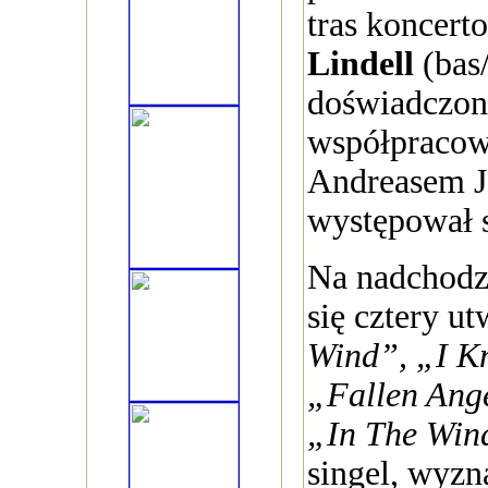
tras koncert
Lindell
(bas
doświadczon
współpracowa
Andreasem J
występował s
Na nadchodz
się cztery u
Wind”, „I K
„Fallen Ang
„In The Win
singel, wyzn