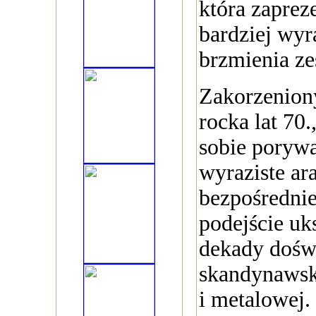
która zapreze
bardziej wyr
brzmienia ze
Zakorzeniony
rocka lat 70.
sobie poryw
wyraziste ar
bezpośrednie
podejście uk
dekady dośw
skandynawsk
i metalowej.