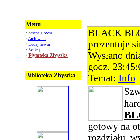
Menu
BLACK BLO
·
Strona główna
·
Archiwum
prezentuje si
·
Dodaj newsa
·
Szukaj
Wysłano dni
·
Płytoteka Zbyszka
godz. 23:45:
Biblioteka Zbyszka
Temat:
Info
Szw
har
BL
gotowy na o
rozdziału, w