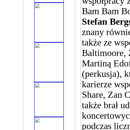
współpracy z
Bam Bam Boy
Stefan Berg
znany równie
także ze wsp
Baltimoore, 
Martiną Edo
(perkusja), 
karierze wsp
Share, Zan C
także brał ud
koncertowyc
podczas lic