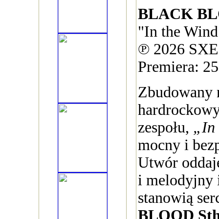
BLACK BL
"In the Wind
℗ 2026 SXE
Premiera: 2
Zbudowany n
hardrockowy
zespołu,
„In
mocny i bezp
Utwór oddaj
i melodyjny 
stanowią se
BLOOD St