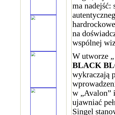
ma nadejść: 
autentyczne
hardrockow
na doświadcz
wspólnej wiz
W utworze
„
BLACK BL
wykraczają 
wprowadzeni
w „Avalon” i
ujawniać pełn
Singel stano