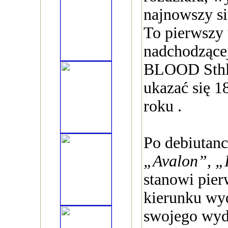
najnowszy s
To pierwszy 
nadchodząc
BLOOD Sthlm
ukazać się 1
roku .
Po debiutanc
„Avalon”, „
stanowi pie
kierunku wy
swojego wyd