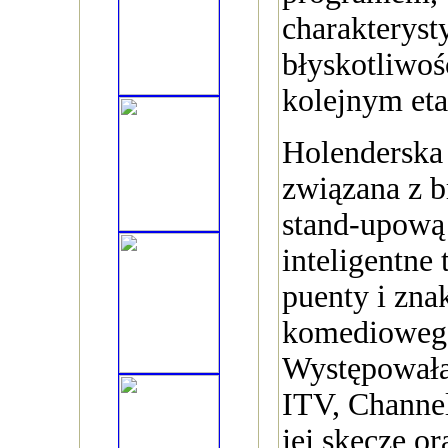
charakteryst
błyskotliwoś
kolejnym eta
Holenderska 
związana z b
stand-upową 
inteligentne 
puenty i zna
komedioweg
Występował
ITV, Channel
jej skecze or