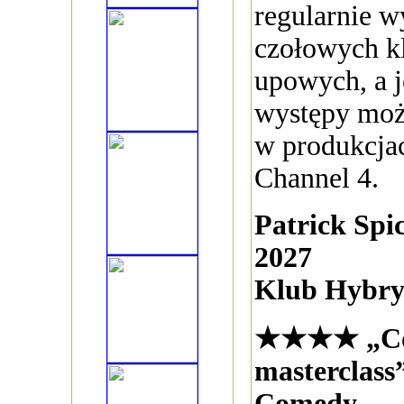
regularnie w
czołowych k
upowych, a j
występy moż
w produkcja
Channel 4.
Patrick Spi
2027
Klub Hybry
★★★★ „C
masterclas
Comedy