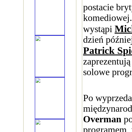
postacie bryt
komediowej.
Mic
wystąpi
dzień późnie
Patrick Spi
zaprezentują
solowe prog
Po wyprzeda
międzynarod
Overman
po
programem, 