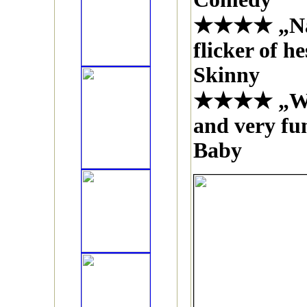
★★★★ „Nat
flicker of h
Skinny
★★★★ „Wel
and very f
Baby