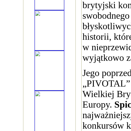
brytyjski ko
swobodnego 
błyskotliwyc
historii, któ
w nieprzewi
wyjątkowo z
Jego poprzed
„PIVOTAL” w
Wielkiej Bryt
Europy.
Spi
najważniejsz
konkursów 