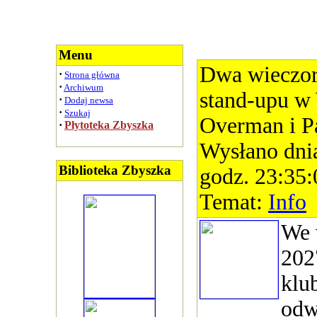
Menu
Dwa wieczor
·
Strona główna
·
Archiwum
stand-upu w
·
Dodaj newsa
·
Szukaj
Overman i Pa
·
Płytoteka Zbyszka
Wysłano dni
Biblioteka Zbyszka
godz. 23:35:
Temat:
Info
We 
202
klu
odw