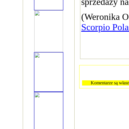
sprzedaży n
(Weronika O
Scorpio Pol
Komentarze są własn