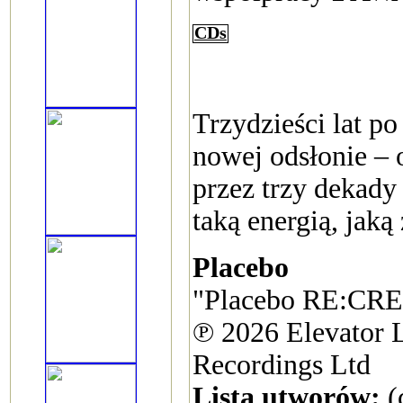
CDs
Trzydzieści lat p
nowej odsłonie –
przez trzy dekady
taką energią, jaką 
Placebo
"Placebo RE:CR
℗ 2026 Elevator L
Recordings Ltd
Lista utworów:
(