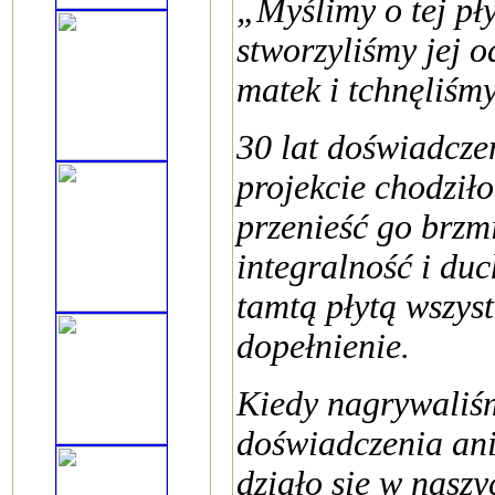
„Myślimy o tej pły
stworzyliśmy jej 
matek i tchnęliśm
30 lat doświadcze
projekcie chodził
przenieść go brzm
integralność i duc
tamtą płytą wszyst
dopełnienie.
Kiedy nagrywaliśm
doświadczenia ani 
działo się w naszy