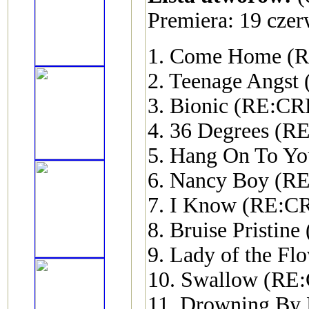
Premiera: 19 cze
1. Come Home (
2. Teenage Angs
3. Bionic (RE:C
4. 36 Degrees (
5. Hang On To Y
6. Nancy Boy (
7. I Know (RE:
8. Bruise Prist
9. Lady of the 
10. Swallow (R
11. Drowning B