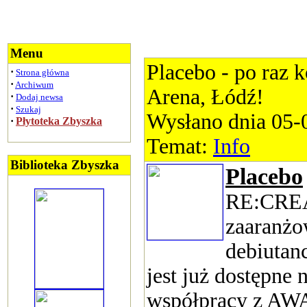
Menu
Placebo - po raz k
·
Strona główna
·
Archiwum
Arena, Łódź!
·
Dodaj newsa
·
Szukaj
Wysłano dnia 05-
·
Płytoteka Zbyszka
Temat:
Info
Biblioteka Zbyszka
Placebo
RE:CREA
zaaranżo
debiutan
jest już dostępne
współpracy z AW