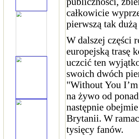
publiczności, zbie
całkowicie wyprze
pierwszą tak dużą 
W dalszej części 
europejską trasę 
uczcić ten wyjątk
swoich dwóch pie
"Without You I’m 
na żywo od ponad 2
następnie obejmie
Brytanii. W ramac
tysięcy fanów.