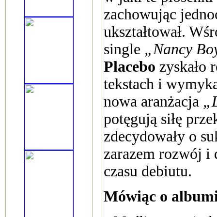
zachowując jednoc
ukształtował. Wśró
single
„Nancy Bo
Placebo
zyskało 
tekstach i wymyka
nowa aranżacja
„L
potęgują siłę prze
zdecydowały o suk
zarazem rozwój i 
czasu debiutu.
Mówiąc o albumie