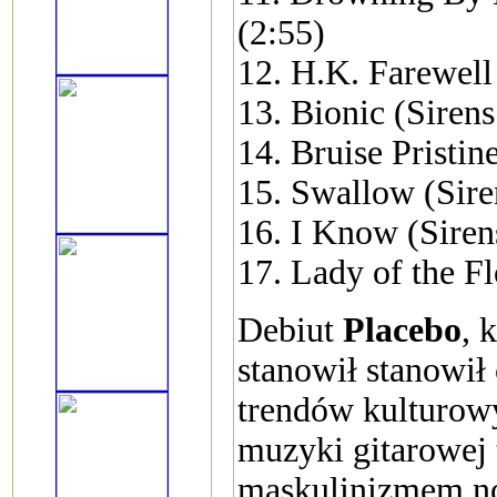
(2:55)
12. H.K. Farewe
13. Bionic (Siren
14. Bruise Pristin
15. Swallow (Sir
16. I Know (Siren
17. Lady of the F
Debiut
Placebo
, 
stanowił stanowił
trendów kulturowy
muzyki gitarowej t
maskulinizmem no