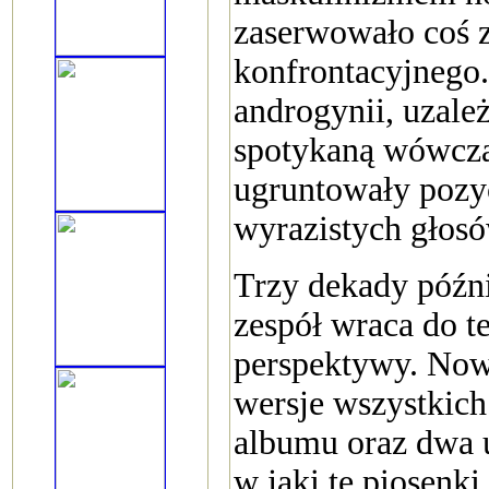
zaserwowało coś z
konfrontacyjnego.
androgynii, uzależ
spotykaną wówcz
ugruntowały pozyc
wyrazistych głos
Trzy dekady późn
zespół wraca do 
perspektywy. Now
wersje wszystkich
albumu oraz dwa 
w jaki te piosenk