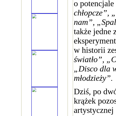
o potencjale
chłopcze”, „
nam”, „Spal
także jedne 
eksperymen
w historii z
światło”, „
„Disco dla w
młodzieży”.
Dziś, po dw
krążek pozo
artystycznej