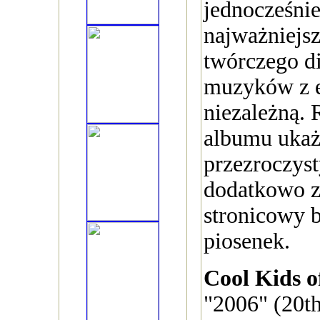
jednocześni
najważniejs
twórczego di
muzyków z e
niezależną.
albumu ukaż
przezroczys
dodatkowo z
stronicowy b
piosenek.
Cool Kids o
"2006" (20t