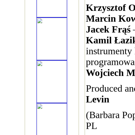
Krzysztof O
Marcin Kow
Jacek Frąś
–
Kamil Łazi
instrumenty
programowa
Wojciech M
Produced an
Levin
(Barbara Po
PL