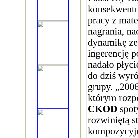
konsekwentn
pracy z mat
nagrania, na
dynamikę ze
ingerencję p
nadało płyci
do dziś wyró
grupy. „200
którym rozp
CKOD
spoty
rozwiniętą s
kompozycyjn