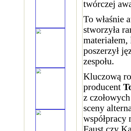
twórczej aw
To właśnie 
stworzyła ra
materiałem, 
poszerzył j
zespołu.
Kluczową ro
producent
T
z czołowych 
sceny altern
współpracy m
Faust czy Ka