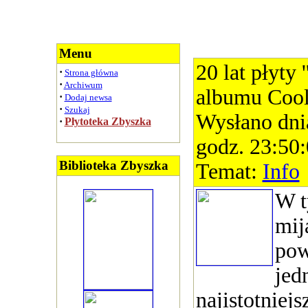
Menu
20 lat płyty '
·
Strona główna
·
Archiwum
albumu Cool
·
Dodaj newsa
·
Szukaj
Wysłano dni
·
Płytoteka Zbyszka
godz. 23:50
Biblioteka Zbyszka
Temat:
Info
W t
mij
pow
jed
najistotniej