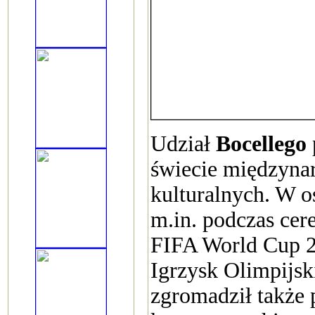
Udział
Bocellego
świecie międzyna
kulturalnych. W os
m.in. podczas cer
FIFA World Cup 2
Igrzysk Olimpijs
zgromadził także 