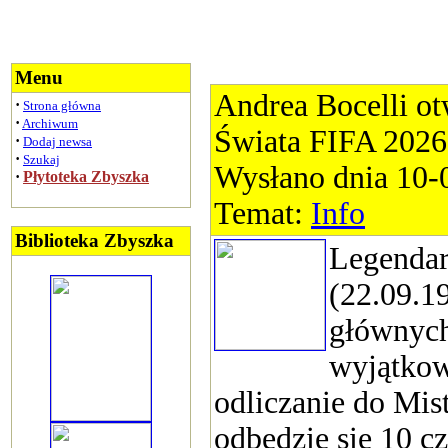
Menu
Andrea Bocelli ot
·
Strona główna
·
Archiwum
Świata FIFA 2026
·
Dodaj newsa
·
Szukaj
Wysłano dnia 10-
·
Płytoteka Zbyszka
Temat:
Info
Biblioteka Zbyszka
Legendar
(22.09.1
głównych
wyjątkow
odliczanie do Mis
odbędzie się 10 c