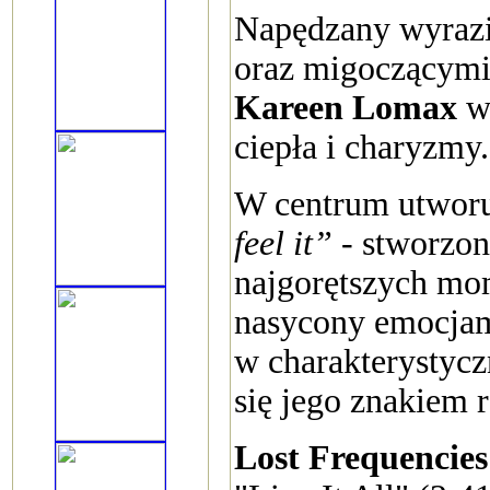
Napędzany wyrazist
oraz migoczącymi 
Kareen Lomax
wn
ciepła i charyzmy.
W centrum utworu 
feel it”
- stworzon
najgorętszych mo
nasycony emocjami 
w charakterystycz
się jego znakiem
Lost Frequencies