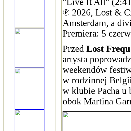
"Live It All" (2:4
℗ 2026, Lost & Ci
Amsterdam, a divi
Premiera: 5 czer
Przed
Lost Frequ
artysta poprowadz
weekendów festiw
w rodzinnej Belgi
w klubie Pacha u 
obok Martina Garr