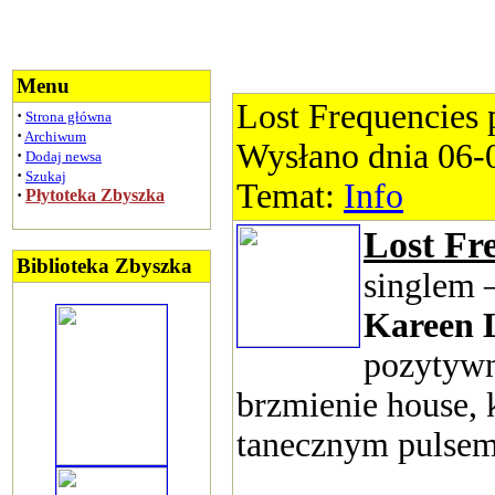
Menu
Lost Frequencies pr
·
Strona główna
·
Archiwum
Wysłano dnia 06-
·
Dodaj newsa
·
Szukaj
Temat:
Info
·
Płytoteka Zbyszka
Lost Fr
Biblioteka Zbyszka
singlem 
Kareen 
pozytywn
brzmienie house, 
tanecznym pulsem