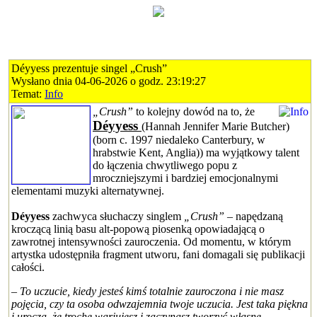
Déyyess prezentuje singel „Crush”
Wysłano dnia 04-06-2026 o godz. 23:19:27
Temat:
Info
„Crush”
to kolejny dowód na to, że
Déyyess
(Hannah Jennifer Marie Butcher)
(born c. 1997 niedaleko Canterbury, w
hrabstwie Kent, Anglia)) ma wyjątkowy talent
do łączenia chwytliwego popu z
mroczniejszymi i bardziej emocjonalnymi
elementami muzyki alternatywnej.
Déyyess
zachwyca słuchaczy singlem
„Crush”
– napędzaną
kroczącą linią basu alt-popową piosenką opowiadającą o
zawrotnej intensywności zauroczenia. Od momentu, w którym
artystka udostępniła fragment utworu, fani domagali się publikacji
całości.
– To uczucie, kiedy jesteś kimś totalnie zauroczona i nie masz
pojęcia, czy ta osoba odwzajemnia twoje uczucia. Jest taka piękna
i urocza, że trochę wariujesz i zaczynasz tworzyć własne