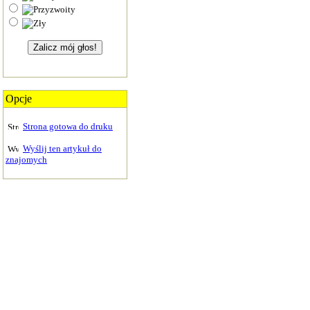
Opcje
Strona gotowa do druku
Wyślij ten artykuł do
znajomych