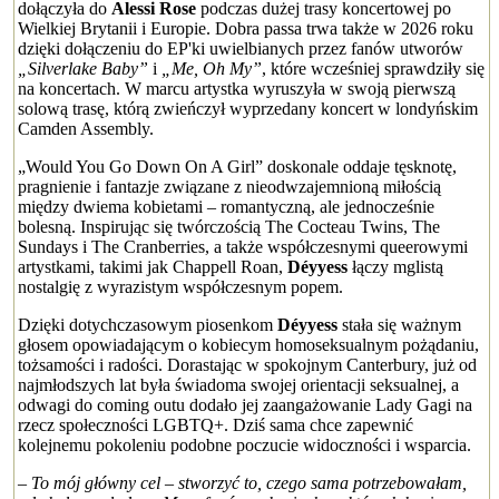
dołączyła do
Alessi Rose
podczas dużej trasy koncertowej po
Wielkiej Brytanii i Europie. Dobra passa trwa także w 2026 roku
dzięki dołączeniu do EP'ki uwielbianych przez fanów utworów
„Silverlake Baby”
i
„Me, Oh My”
, które wcześniej sprawdziły się
na koncertach. W marcu artystka wyruszyła w swoją pierwszą
solową trasę, którą zwieńczył wyprzedany koncert w londyńskim
Camden Assembly.
„Would You Go Down On A Girl” doskonale oddaje tęsknotę,
pragnienie i fantazje związane z nieodwzajemnioną miłością
między dwiema kobietami – romantyczną, ale jednocześnie
bolesną. Inspirując się twórczością The Cocteau Twins, The
Sundays i The Cranberries, a także współczesnymi queerowymi
artystkami, takimi jak Chappell Roan,
Déyyess
łączy mglistą
nostalgię z wyrazistym współczesnym popem.
Dzięki dotychczasowym piosenkom
Déyyess
stała się ważnym
głosem opowiadającym o kobiecym homoseksualnym pożądaniu,
tożsamości i radości. Dorastając w spokojnym Canterbury, już od
najmłodszych lat była świadoma swojej orientacji seksualnej, a
odwagi do coming outu dodało jej zaangażowanie Lady Gagi na
rzecz społeczności LGBTQ+. Dziś sama chce zapewnić
kolejnemu pokoleniu podobne poczucie widoczności i wsparcia.
– To mój główny cel – stworzyć to, czego sama potrzebowałam,