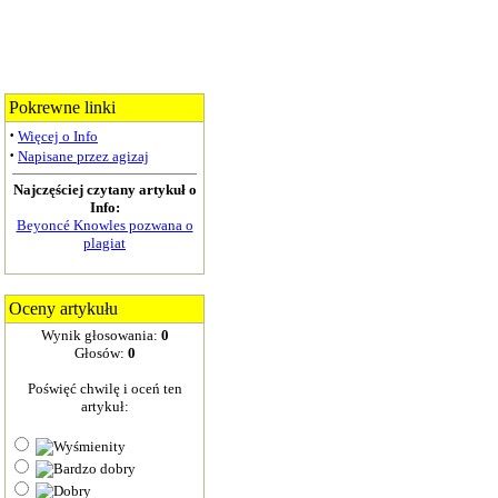
Pokrewne linki
·
Więcej o Info
·
Napisane przez agizaj
Najczęściej czytany artykuł o
Info:
Beyoncé Knowles pozwana o
plagiat
Oceny artykułu
Wynik głosowania:
0
Głosów:
0
Poświęć chwilę i oceń ten
artykuł: