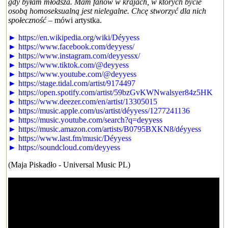
gdy byłam młodsza. Mam fanów w krajach, w których bycie
osobą homoseksualną jest nielegalne. Chcę stworzyć dla nich
społeczność
– mówi artystka.
► https://en.wikipedia.org/wiki/Déyyess
► https://www.facebook.com/deyyess/
► https://www.instagram.com/deyyessx/
► https://www.tiktok.com/@deyyess
► https://www.youtube.com/@deyyess
► https://stage.tidal.com/artist/9174497
► https://open.spotify.com/artist/59bzGvKWNwalsyer84z5HK
► https://www.deezer.com/en/artist/13305015
► https://music.apple.com/us/artist/déyyess/1277241136
► https://music.youtube.com/search?q=deyyess
► https://music.amazon.com/artists/B0795BXKN8/déyyess
► https://www.last.fm/music/Déyyess
► https://soundcloud.com/deyyess
(Maja Piskadło - Universal Music PL)