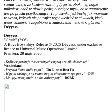
scenariusze, a za każdym razem, gdy jesteś obok niej, nagle
milkniesz, choć w głowie pędzą ci tysiące myśli, bo to zauroczenie
jest po prostu przytłaczające. Ta piosenka jest trochę jak wszystkie
te słowa, których nie potrafisz wypowiedzieć w chwilach, kiedy
jesteś całkowicie zagubiona w zauroczeniu
– mówi o
„Crush”
Déyyess.
Déyyess
"Crush" (3:06)
A Boys Boys Boys Release ℗ 2026 Déyyess, under exclusive
licence to Universal Music Operations Limited
Premiera: 29 maja 2026
„Królowa przebojów stworzonych z myślą o wielkich scenach”
–
Wonderland
„Przyszła ikona indie popu”
– The Line of Best Fit
„W pełni zasługuje na miano bogini alternatywnego popu”
– DIY
„Lśniący, emocjonalnie nokautujący pop”
– DORK