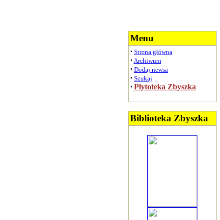
Menu
·
Strona główna
·
Archiwum
·
Dodaj newsa
·
Szukaj
·
Płytoteka Zbyszka
Biblioteka Zbyszka