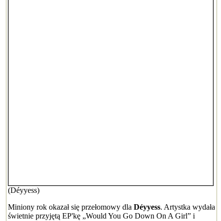
(Déyyess)
Miniony rok okazał się przełomowy dla
Déyyess
. Artystka wydała
świetnie przyjętą EP'kę „Would You Go Down On A Girl” i