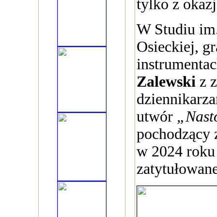
tylko z okaz
W Studiu im
Osieckiej, g
instrumenta
Zalewski
z z
dziennikarza
utwór
„Nast
pochodzący z
w 2024 roku 
zatytułowa