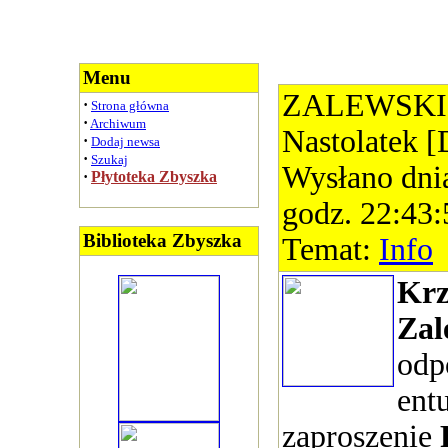
Menu
ZALEWSKI
·
Strona główna
·
Archiwum
Nastolatek [
·
Dodaj newsa
·
Szukaj
Wysłano dni
·
Płytoteka Zbyszka
godz. 22:43:
Biblioteka Zbyszka
Temat:
Info
Krz
Zal
odp
ent
zaproszenie