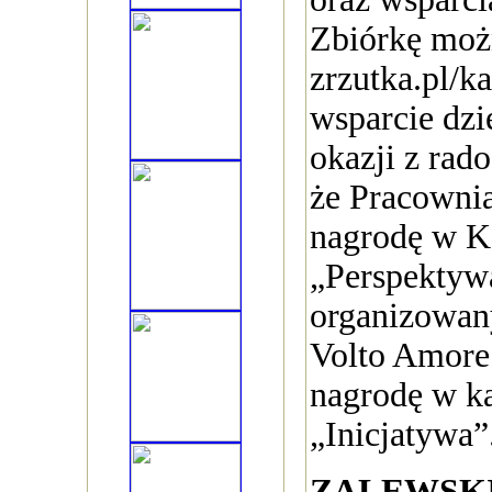
Zbiórkę możn
zrzutka.pl/k
wsparcie dzi
okazji z rad
że Pracownia
nagrodę w K
„Perspektywa
organizowan
Volto Amore.
nagrodę w ka
„Inicjatywa”
ZALEWSKI