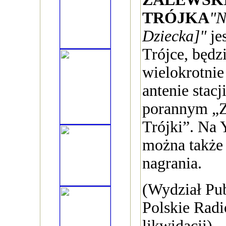
TRÓJKA
"N
Dziecka]"
je
Trójce, będz
wielokrotnie
antenie stac
porannym „
Trójki”. Na 
można także 
nagrania.
(Wydział Pub
Polskie Radi
likwidacji)