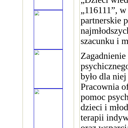
„116111”, w
partnerskie 
najmłodszych
szacunku i m
Zagadnienie
psychicznego
było dla nie
Pracownia of
pomoc psych
dzieci i mło
terapii indy
oraz wsparc