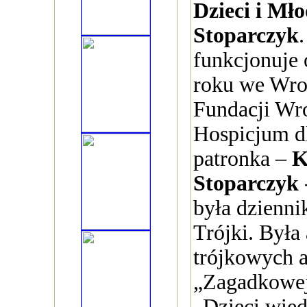
Dzieci i Mło
Stoparczyk
funkcjonuje 
roku we Wro
Fundacji Wr
Hospicjum dl
patronka –
K
Stoparczyk
była dzienni
Trójki. Była
trójkowych 
„Zagadkowej 
„Dzieci wied