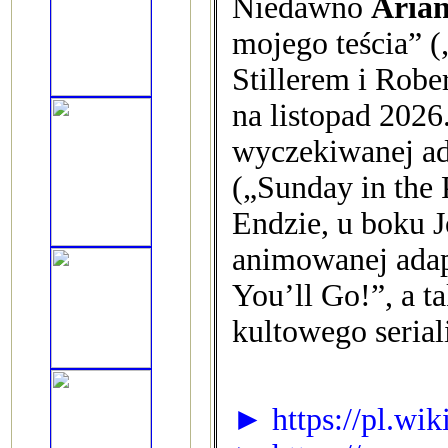
Niedawno
Aria
mojego teścia” 
Stillerem i Robe
na listopad 202
wyczekiwanej ad
(„Sunday in the
Endzie, u boku 
animowanej adapt
You’ll Go!”, a t
kultowego seria
► https://pl.wi