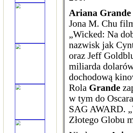
Ariana Grande
Jona M. Chu fil
„Wicked: Na dob
nazwisk jak Cynt
oraz Jeff Goldbl
miliarda dolarów
dochodową kino
Rola
Grande
zap
w tym do Oscara
SAG AWARD. „Wi
Złotego Globu m.