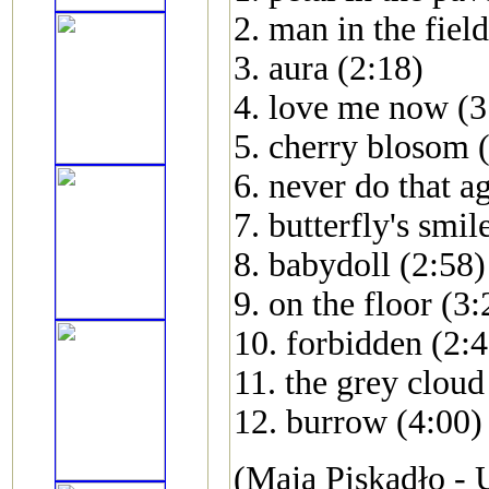
2. man in the fiel
3. aura (2:18)
4. love me now (3
5. cherry blosom (f
6. never do that a
7. butterfly's smil
8. babydoll (2:58)
9. on the floor (3:
10. forbidden (2:4
11. the grey cloud
12. burrow (4:00)
(Maja Piskadło - 