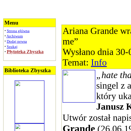
Menu
Ariana Grande wra
·
Strona główna
·
Archiwum
me”
·
Dodaj newsa
·
Szukaj
Wysłano dnia 30-
·
Płytoteka Zbyszka
Temat:
Info
Biblioteka Zbyszka
„hate th
singel z 
który uk
Janusz 
Utwór został nap
Grande
(26.06.1