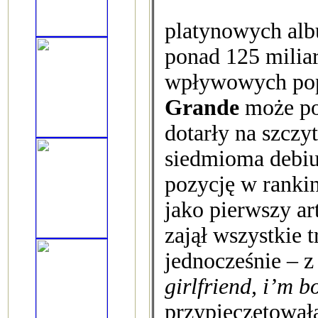
platynowych alb
ponad 125 miliar
wpływowych pop
Grande
może po
dotarły na szczy
siedmioma debiut
pozycję w rankin
jako pierwszy ar
zajął wszystkie 
jednocześnie – 
girlfriend, i’m 
przypieczętowała