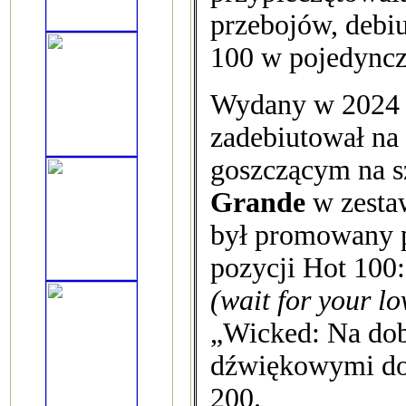
przebojów, debiu
100 w pojedync
Wydany w 2024 r
zadebiutował na s
goszczącym na 
Grande
w zestaw
był promowany pr
pozycji Hot 100
(wait for your l
„Wicked: Na dob
dźwiękowymi do 
200.