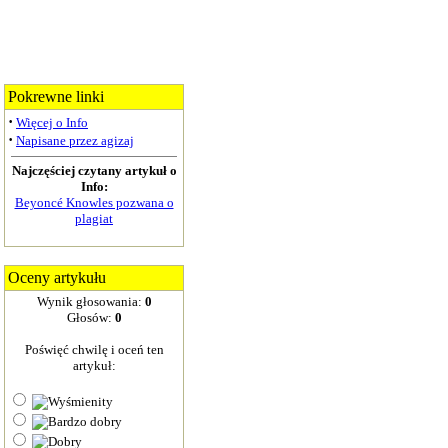
Pokrewne linki
·
Więcej o Info
·
Napisane przez agizaj
Najczęściej czytany artykuł o
Info:
Beyoncé Knowles pozwana o
plagiat
Oceny artykułu
Wynik głosowania:
0
Głosów:
0
Poświęć chwilę i oceń ten
artykuł: