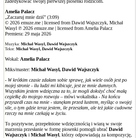
zadedykować swojej pierwszej piosenki rodzicom.
Amelia Palacz
„Zaczaruj mnie dziś” (3:09)
© 2026 emuze.me | licensed from Dawid Wajszczyk, Michał
Wasyl ℗ 2026 emuze.me | licensed from Amelia Palacz
Premiera: 29 maja 2026
Muzyka:
Michał Wasyl, Dawid Wajszczyk
Tekst:
Michał Wasyl, Dawid Wajszczyk
Wokal:
Amelia Palacz
Miks/master:
Michał Wasyl, Dawid Wajszczyk
- W krótkim czasie zdałam sobie sprawę, jak wiele osób jest po
mojej stronie - ilu ludzi mi kibicuje, jest ze mnie dumnych.
Wszystkim jestem wdzięczna za to, że mogli dołożyć choć małą
cegiełkę do mojego rozwoju
– mówi wokalistka -
Na końcu
przyszedł czas na mnie - stanęłam przed lustrem, myśląc o swojej
sile, o tym gdzie teraz jestem, ile przeszłam, ale też jakie cudowne
rzeczy na mnie czekają w życiu.
To pozytywne, przepełnione wdzięcznością i wiarą w swoje
marzenia przesłanie w formę piosenki pomogli ubrać
Dawid
Wajszczyk
i
Michał Wasyl
, którzy odpowiadają za kompozycję,