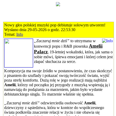
Nowy głos polskiej muzyki pop debiutuje solowym utworem!
Wysłano dnia 29-05-2026 o godz. 22:53:30
Temat:
Info
„Zaczaruj mnie dziś”
to utrzymana w
Amelii
konwencji popu i R&B piosenka
Palacz
, 19-letniej wokalistki, która, jak sama o
sobie mówi, śpiewa emocjami i której celem jest
złapać słuchacza za serce.
Kompozycja ma swoje źródło w postanowieniu, że czas skończyć
z pisaniem do szuflady i pokazać swoją twórczość światu, wyjść
poza strefę komfortu. Dużą rolę w jego realizacji mają najbliżsi
Amelii
, którzy od początku jej przygody z muzyką wspierają ją i
namawiają do podążania za marzeniem, jakim było wydanie
debiutanckiego singla. To marzenie właśnie się spełnia.
„Zaczaruj mnie dziś”
odzwierciedla osobowość
Amelii
,
dziewczyny z sąsiedztwa, która w kontrze do współczesnego
świata podkreśla znaczenie relacji w życiu i nie obawia się