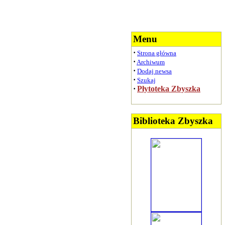
Menu
·
Strona główna
·
Archiwum
·
Dodaj newsa
·
Szukaj
·
Płytoteka Zbyszka
Biblioteka Zbyszka