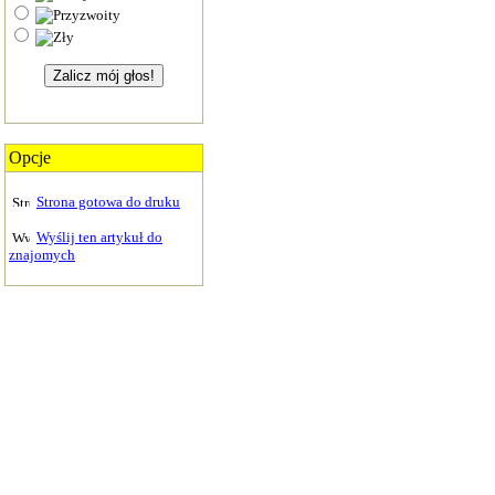
Opcje
Strona gotowa do druku
Wyślij ten artykuł do
znajomych