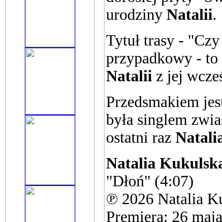
urodziny
Natalii
.
Tytuł trasy - "Czy 
przypadkowy - to 
Natalii
z jej wcze
Przedsmakiem jes
była singlem zwia
ostatni raz
Natali
Natalia Kukulsk
"Dłoń" (4:07)
℗ 2026 Natalia K
Premiera: 26 maj