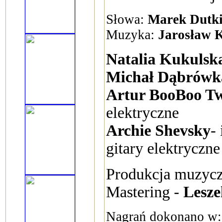
Słowa:
Marek Dutki
Muzyka:
Jarosław 
Natalia Kukulsk
Michał Dąbrówk
Artur BooBoo T
elektryczne
Archie Shevsky
-
gitary elektryczne
Produkcja muzyczn
Mastering -
Lesz
Nagrań dokonano w: