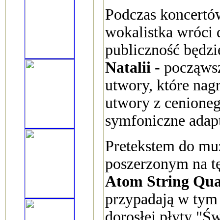
Podczas koncertów
wokalistka wróci 
publiczność będzi
Natalii
- począwsz
utwory, które nagr
utwory z cenioneg
symfoniczne adap
Pretekstem do mu
poszerzonym na t
Atom String Qua
przypadają w tym r
dorosłej płyty "Św