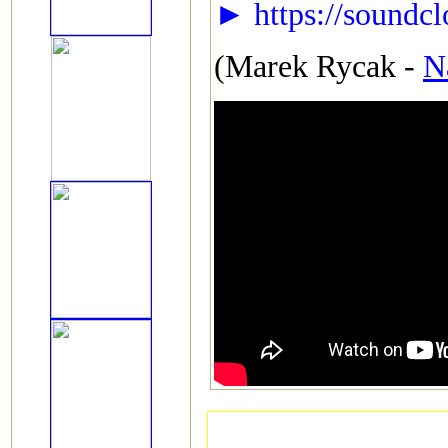
► https://soundcl
(Marek Rycak -
N