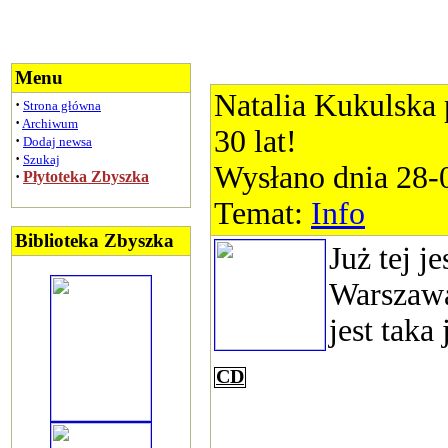
Menu
Natalia Kukulska 
·
Strona główna
·
Archiwum
30 lat!
·
Dodaj newsa
·
Szukaj
Wysłano dnia 28-
·
Płytoteka Zbyszka
Temat:
Info
Biblioteka Zbyszka
Już tej j
Warszawa
jest taka 
CD