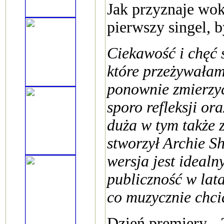
Jak przyznaje wok
pierwszy singel, 
Ciekawość i chęć 
które przeżywałam
ponownie zmierzyć
sporo refleksji or
duża w tym także z
stworzył Archie S
wersja jest ideal
publiczność w lata
co muzycznie chci
Dzień premiery - 2