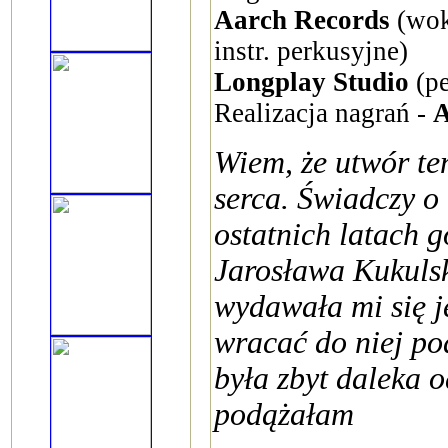
Aarch Records
(woka
instr. perkusyjne)
Longplay Studio
(pe
Realizacja nagrań -
A
Wiem, że utwór ten
serca. Świadczy o 
ostatnich latach 
Jarosława Kukulsk
wydawała mi się j
wracać do niej po
była zbyt daleka 
podążałam