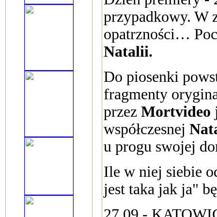
przypadkowy. W za
opatrzności… Poc
Natalii.
Do piosenki pows
fragmenty orygina
przez
Mortvideo
współczesnej
Nata
u progu swojej dor
Ile w niej siebie 
jest taka jak ja" b
27.09 - KATOWI