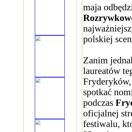
maja odbędz
Rozrywkow
najważniejs
polskiej sce
Zanim jedn
laureatów t
Fryderyków, 
spotkać nom
podczas
Fry
oficjalnej st
festiwalu, kt