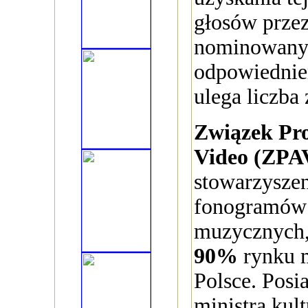
głosów przez
nominowanyc
odpowiednie
ulega liczba
Związek Pr
Video (ZPA
stowarzysze
fonogramów
muzycznych,
90%
rynku 
Polsce. Posi
ministra kult