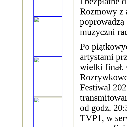
i bezpłatne d
Rozmowy z a
poprowadzą 
muzyczni r
Po piątkowyc
artystami pr
wielki finał
Rozrywkowe
Festiwal 202
transmitowa
od godz. 20:
TVP1, w se