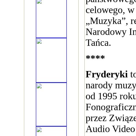
celowego, w
„Muzyka”, r
Narodowy In
Tańca.
****
Fryderyki
t
narody muzy
od 1995 rok
Fonograficzn
przez Związ
Audio Video 