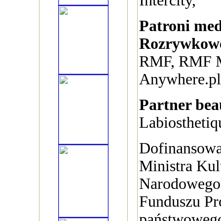
Intercity,
Patroni med
Rozrywkow
RMF, RMF
Anywhere.pl
Partner bea
Labiosthetiq
Dofinansowa
Ministra Kul
Narodowego 
Funduszu Pr
państwowego