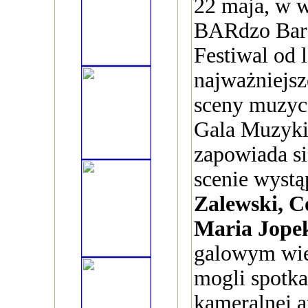
22 maja, w 
BARdzo Bard
Festiwal od 
najważniejsz
sceny muzyc
Gala Muzyk
zapowiada s
scenie wystą
Zalewski, 
Maria Jope
galowym wie
mogli spotka
kameralnej a