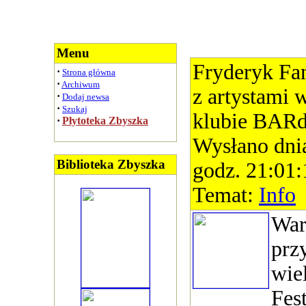
Menu
Fryderyk Fan
·
Strona główna
·
Archiwum
z artystami
·
Dodaj newsa
·
Szukaj
klubie BARd
·
Płytoteka Zbyszka
Wysłano dni
Biblioteka Zbyszka
godz. 21:01:
Temat:
Info
War
prz
wie
Fes