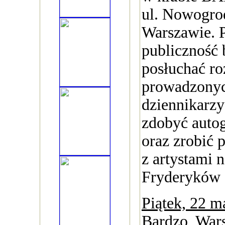
ul. Nowogro
Warszawie. P
publiczność 
posłuchać r
prowadzonyc
dziennikarz
zdobyć autog
oraz zrobić 
z artystami
Fryderyków 
Piątek, 22 m
Bardzo, War