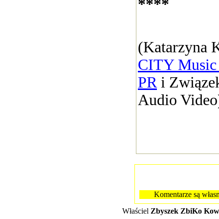
****
(Katarzyna 
CITY Music 
PR
i Związe
Audio Video
Komentarze są własn
Właściel
Zbyszek ZbiKo Kowa