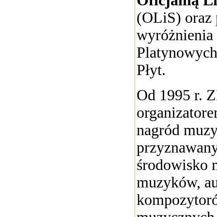
Oficjalną L
(OLiS) oraz 
wyróżnienia 
Platynowych
Płyt.
Od 1995 r. Z
organizator
nagród muzy
przyznawany
środowisko 
muzyków, au
kompozytoró