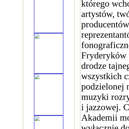
którego wch
artystów, tw
producentów,
reprezentan
fonograficz
Fryderyków 
drodze tajne
wszystkich 
podzielonej n
muzyki rozr
i jazzowej. 
Akademii mo
wyłącznie do 