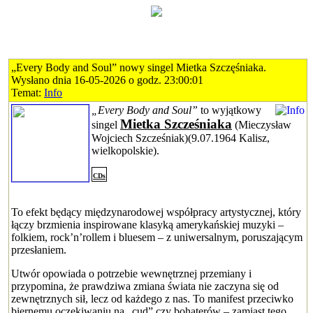
„Every Body and Soul” nowy singel Mietka Szczęśniaka.
Wysłano dnia 16-05-2026 o godz. 23:00:01
Temat:
Info
„Every Body and Soul”
to wyjątkowy
Mietka Szcześniaka
singel
(Mieczysław
Wojciech Szcześniak)(9.07.1964 Kalisz,
wielkopolskie).
CDs
To efekt będący międzynarodowej współpracy artystycznej, który
łączy brzmienia inspirowane klasyką amerykańskiej muzyki –
folkiem, rock’n’rollem i bluesem – z uniwersalnym, poruszającym
przesłaniem.
Utwór opowiada o potrzebie wewnętrznej przemiany i
przypomina, że prawdziwa zmiana świata nie zaczyna się od
zewnętrznych sił, lecz od każdego z nas. To manifest przeciwko
biernemu oczekiwaniu na „cud” czy bohaterów – zamiast tego