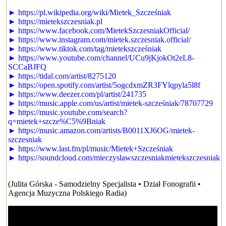
► https://pl.wikipedia.org/wiki/Mietek_Szcześniak
► https://mietekszczesniak.pl
► https://www.facebook.com/MietekSzczesniakOfficial/
► https://www.instagram.com/mietek.szczesniak.official/
► https://www.tiktok.com/tag/mietekszcześniak
► https://www.youtube.com/channel/UCu9jKjokOt2eL8-
SCCaBJFQ
► https://tidal.com/artist/8275120
► https://open.spotify.com/artist/5ogcdxmZR3FYlqpyla5l8f
► https://www.deezer.com/pl/artist/241735
► https://music.apple.com/us/artist/mietek-szcześniak/78707729
► https://music.youtube.com/search?
q=mietek+szcze%C5%9Bniak
► https://music.amazon.com/artists/B0011XJ6OG/mietek-
szczesniak
► https://www.last.fm/pl/music/Mietek+Szcześniak
► https://soundcloud.com/mieczyslawszczesniakmietekszczesniak
(Julita Górska - Samodzielny Specjalista • Dział Fonografii •
Agencja Muzyczna Polskiego Radia)