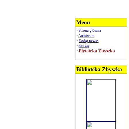
Menu
·
Strona główna
·
Archiwum
·
Dodaj newsa
·
Szukaj
·
Płytoteka Zbyszka
Biblioteka Zbyszka