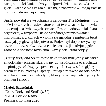
zachęca do działania, odwagi i odpowiedzialności za własne
życie. Każde ciało i każda dusza mają znaczenie – i mogą stać się
impulsem do realnej zmiany.
Singel powstał we współpracy z zespołem
The Refugees
– trio
doświadczonych artystek, które od lat tworzą autorską muzykę i
koncertują na światowych scenach. Proces twórczy miał charakter
organiczny – rozpoczął się od wspólnego muzykowania i
improwizacji, z których wyłoniła się melodia, a następnie tekst
rozwijający główną ideę utworu. Projekt był dopracowywany
przez długi czas, również na etapie produkcji studyjnej, gdzie
zadbano o spójność brzmienia i każdy detal aranżacyjny.
„Every Body and Soul”
to nie tylko utwór muzyczny, ale także
emocjonalny przekaz skierowany do współczesnego słuchacza –
inspirujący, refleksyjny i pełen energii. Łączy w sobie głębię
przekazu z muzyczną ekspresją, trafiając zarówno do odbiorców
wrażliwych na tekst, jak i tych, którzy poszukują autentycznych
brzmień i emocji.
Mietek Szcześniak
"Every Body and Soul" (4:52)
℗ 2026 Polskie Radio
Premiera: 15 maja 2026