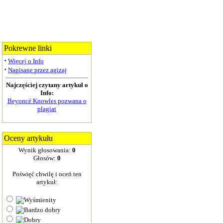
Pokrewne linki
·
Więcej o Info
·
Napisane przez agizaj
Najczęściej czytany artykuł o
Info:
Beyoncé Knowles pozwana o
plagiat
Oceny artykułu
Wynik głosowania:
0
Głosów:
0
Poświęć chwilę i oceń ten
artykuł: