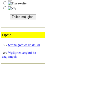
Opcje
Strona gotowa do druku
Wyślij ten artykuł do
znajomych