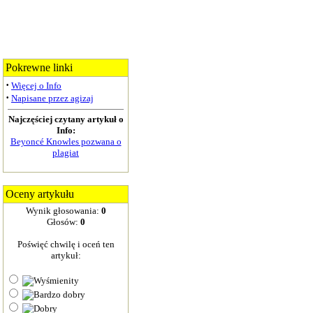
Pokrewne linki
·
Więcej o Info
·
Napisane przez agizaj
Najczęściej czytany artykuł o
Info:
Beyoncé Knowles pozwana o
plagiat
Oceny artykułu
Wynik głosowania:
0
Głosów:
0
Poświęć chwilę i oceń ten
artykuł: