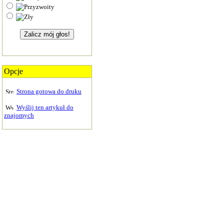
Opcje
Strona gotowa do druku
Wyślij ten artykuł do
znajomych