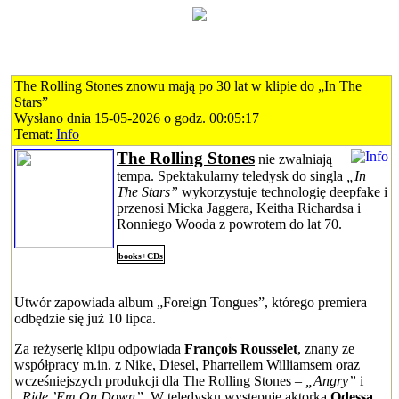
The Rolling Stones znowu mają po 30 lat w klipie do „In The
Stars”
Wysłano dnia 15-05-2026 o godz. 00:05:17
Temat:
Info
The Rolling Stones
nie zwalniają
tempa. Spektakularny teledysk do singla
„In
The Stars”
wykorzystuje technologię deepfake i
przenosi Micka Jaggera, Keitha Richardsa i
Ronniego Wooda z powrotem do lat 70.
books+CDs
Utwór zapowiada album „Foreign Tongues”, którego premiera
odbędzie się już 10 lipca.
Za reżyserię klipu odpowiada
François Rousselet
, znany ze
współpracy m.in. z Nike, Diesel, Pharrellem Williamsem oraz
wcześniejszych produkcji dla The Rolling Stones –
„Angry”
i
„Ride ’Em On Down”
. W teledysku występuje aktorka
Odessa