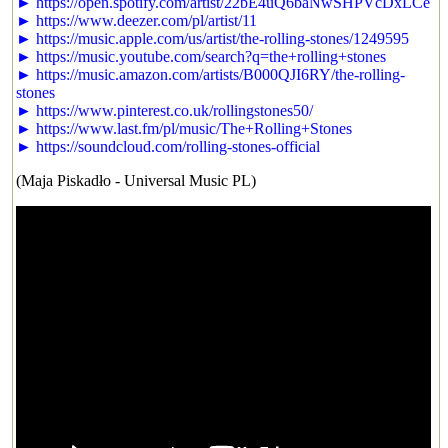
► https://open.spotify.com/artist/22bE4uQ6baNwSHPVcDxLCe
► https://www.deezer.com/pl/artist/11
► https://music.apple.com/us/artist/the-rolling-stones/1249595
► https://music.youtube.com/search?q=the+rolling+stones
► https://music.amazon.com/artists/B000QJI6RY/the-rolling-
stones
► https://www.pinterest.co.uk/rollingstones50/
► https://www.last.fm/pl/music/The+Rolling+Stones
► https://soundcloud.com/rolling-stones-official
(Maja Piskadło - Universal Music PL)