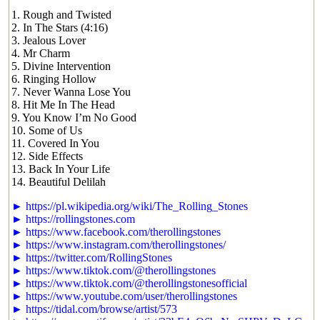
1. Rough and Twisted
2. In The Stars (4:16)
3. Jealous Lover
4. Mr Charm
5. Divine Intervention
6. Ringing Hollow
7. Never Wanna Lose You
8. Hit Me In The Head
9. You Know I’m No Good
10. Some of Us
11. Covered In You
12. Side Effects
13. Back In Your Life
14. Beautiful Delilah
► https://pl.wikipedia.org/wiki/The_Rolling_Stones
► https://rollingstones.com
► https://www.facebook.com/therollingstones
► https://www.instagram.com/therollingstones/
► https://twitter.com/RollingStones
► https://www.tiktok.com/@therollingstones
► https://www.tiktok.com/@therollingstonesofficial
► https://www.youtube.com/user/therollingstones
► https://tidal.com/browse/artist/573