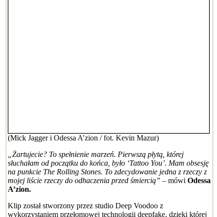
(Mick Jagger i Odessa A’zion / fot. Kevin Mazur)
„Żartujecie? To spełnienie marzeń. Pierwszą płytą, której
słuchałam od początku do końca, było ‘Tattoo You’. Mam obsesję
na punkcie The Rolling Stones. To zdecydowanie jedna z rzeczy z
mojej liście rzeczy do odhaczenia przed śmiercią”
– mówi
Odessa
A’zion.
Klip został stworzony przez studio Deep Voodoo z
wykorzystaniem przełomowej technologii deepfake, dzięki której