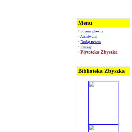
Menu
·
Strona główna
·
Archiwum
·
Dodaj newsa
·
Szukaj
·
Płytoteka Zbyszka
Biblioteka Zbyszka