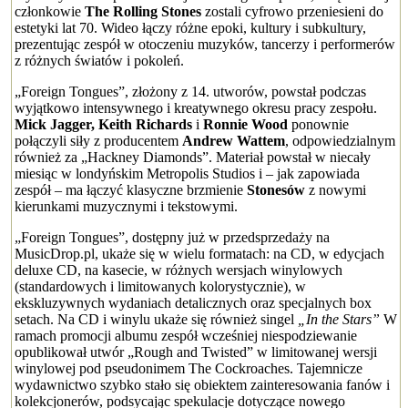
członkowie
The Rolling Stones
zostali cyfrowo przeniesieni do
estetyki lat 70. Wideo łączy różne epoki, kultury i subkultury,
prezentując zespół w otoczeniu muzyków, tancerzy i performerów
z różnych światów i pokoleń.
„Foreign Tongues”, złożony z 14. utworów, powstał podczas
wyjątkowo intensywnego i kreatywnego okresu pracy zespołu.
Mick Jagger, Keith Richards
i
Ronnie Wood
ponownie
połączyli siły z producentem
Andrew Wattem
, odpowiedzialnym
również za „Hackney Diamonds”. Materiał powstał w niecały
miesiąc w londyńskim Metropolis Studios i – jak zapowiada
zespół – ma łączyć klasyczne brzmienie
Stonesów
z nowymi
kierunkami muzycznymi i tekstowymi.
„Foreign Tongues”, dostępny już w przedsprzedaży na
MusicDrop.pl, ukaże się w wielu formatach: na CD, w edycjach
deluxe CD, na kasecie, w różnych wersjach winylowych
(standardowych i limitowanych kolorystycznie), w
ekskluzywnych wydaniach detalicznych oraz specjalnych box
setach. Na CD i winylu ukaże się również singel
„In the Stars”
W
ramach promocji albumu zespół wcześniej niespodziewanie
opublikował utwór „Rough and Twisted” w limitowanej wersji
winylowej pod pseudonimem The Cockroaches. Tajemnicze
wydawnictwo szybko stało się obiektem zainteresowania fanów i
kolekcjonerów, podsycając spekulacje dotyczące nowego