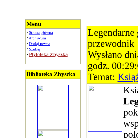
Menu
Legendarne g
·
Strona główna
·
Archiwum
przewodnik
·
Dodaj newsa
·
Szukaj
Wysłano dni
·
Płytoteka Zbyszka
godz. 00:29
Biblioteka Zbyszka
Temat:
Ksią
Ksi
Leg
pok
wsp
poł