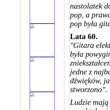
nastolatek d
pop, a praw
pop była git
Lata 60.
"Gitara elekt
była powygin
zniekształce
jedne z najb
dźwięków, ja
stworzono"
.
Ludzie mają 