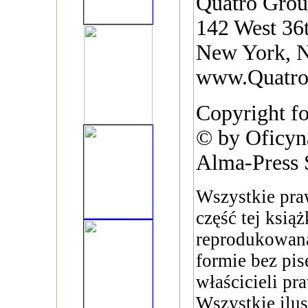
Quatro Gro
142 West 36t
New York, 
www.Quatr
Copyright fo
© by Oficy
Alma-Press S
Wszystkie pra
część tej ksią
reprodukowana
formie bez pi
właścicieli pr
Wszystkie ilus