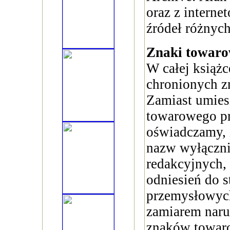
oraz z interne
źródeł różnyc
Znaki towar
W całej książ
chronionych 
Zamiast umies
towarowego pr
oświadczamy,
nazw wyłączni
redakcyjnych,
odniesień do 
przemysłowych
zamiarem naru
znaków towar