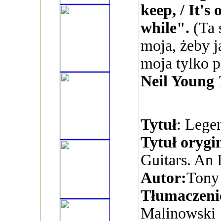
keep, / It's
while".
(Ta s
moja, żeby j
moja tylko pr
Neil Young
Tytuł
: Lege
Tytuł orygi
Guitars. An 
Autor:
Tony
Tłumaczeni
Malinowski