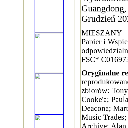
Guangdong,
Grudzień 202
MIESZANY
Papier i Wspie
odpowiedzialn
FSC* C01697
Oryginalne re
reprodukowane
zbiorów: Tony
Cooke'a; Paul
Deacona; Mart
Music Trades; 
Archive: Alan