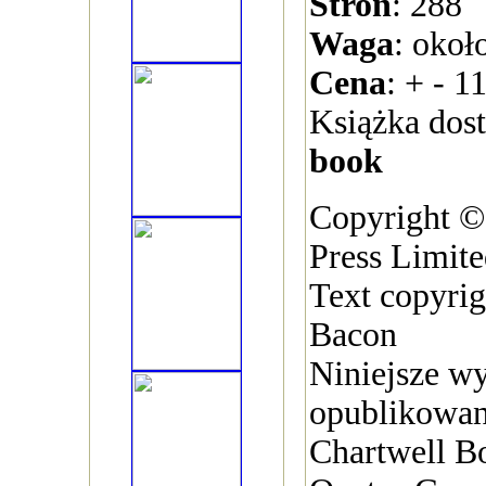
Stron
: 288
Waga
: okoł
Cena
: + - 1
Książka dos
book
Copyright ©
Press Limite
Text copyri
Bacon
Niniejsze w
opublikowan
Chartwell B