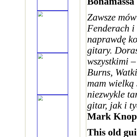
Bonamassa
Zawsze mówi
Fenderach i t
naprawdę ko
gitary. Dora
wszystkimi –
Burns, Watk
mam wielką 
niezwykle ta
gitar, jak i 
Mark Knopf
This old gui