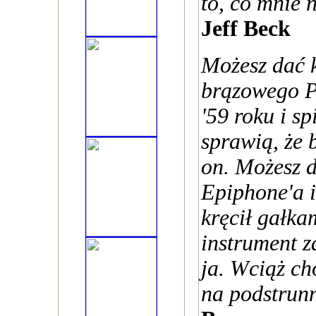
to, co mnie 
Jeff Beck
Możesz dać 
brązowego P
'59 roku i sp
sprawią, że 
on. Możesz d
Epiphone'a i
kręcił gałkam
instrument z
ja. Wciąż ch
na podstrunn