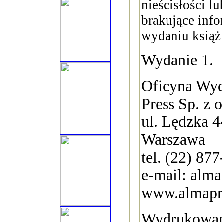
nieścisłości l
brakujące inf
wydaniu książ
Wydanie 1.
Oficyna Wy
Press Sp. z o
ul. Lędzka 4
Warszawa
tel. (22) 87
e-mail: alm
www.almapr
Wydrukowan