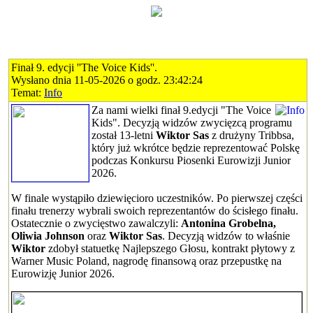
Finał 9. edycji ''The Voice Kids''.
Wysłano dnia 11-05-2026 o godz. 23:42:24
Temat:
Info
Za nami wielki finał 9.edycji "The Voice
Kids". Decyzją widzów zwycięzcą programu
został 13-letni
Wiktor Sas
z drużyny Tribbsa,
który już wkrótce będzie reprezentować Polskę
podczas Konkursu Piosenki Eurowizji Junior
2026.
W finale wystąpiło dziewięcioro uczestników. Po pierwszej części
finału trenerzy wybrali swoich reprezentantów do ścisłego finału.
Ostatecznie o zwycięstwo zawalczyli:
Antonina Grobelna,
Oliwia Johnson
oraz
Wiktor Sas
. Decyzją widzów to właśnie
Wiktor
zdobył statuetkę Najlepszego Głosu, kontrakt płytowy z
Warner Music Poland, nagrodę finansową oraz przepustkę na
Eurowizję Junior 2026.