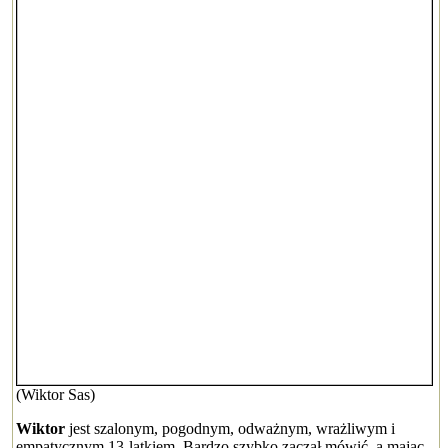
(Wiktor Sas)
Wiktor
jest szalonym, pogodnym, odważnym, wrażliwym i
empatycznym 13-latkiem. Bardzo szybko zaczął mówić, a mając