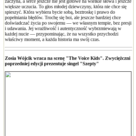
zaczyna, a serce jeszcze nie jest gotowe na wielkie słowa i jeszcze
większe uczucia. To głos młodej dziewczyny, która nie chce się
spieszyć. Która wybiera bycie sobą, beztroskę i prawo do
popełniania błędów. Trochę się boi, ale jeszcze bardziej chce
doświadczać życia po swojemu — we własnym tempie, bez presji
i udawania. Jej wrażliwość i autentyczność wybrzmiewają w
każdej nucie — przypominając, że na wszystko przychodzi
właściwy moment, a każda historia ma swój czas.
Zosia Wójcik wraca na scenę "The Voice Kids". Zwyciężczni
poprzedniej edycji prezentuje singel "Szepty"