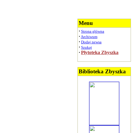
Menu
·
Strona główna
·
Archiwum
·
Dodaj newsa
·
Szukaj
·
Płytoteka Zbyszka
Biblioteka Zbyszka