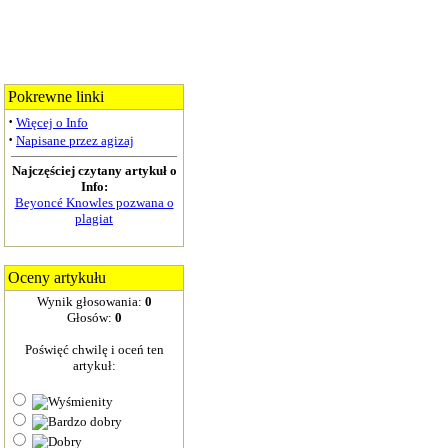
Pokrewne linki
·
Więcej o Info
·
Napisane przez agizaj
Najczęściej czytany artykuł o
Info:
Beyoncé Knowles pozwana o
plagiat
Oceny artykułu
Wynik głosowania:
0
Głosów:
0
Poświęć chwilę i oceń ten
artykuł: