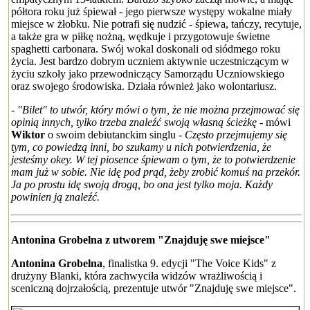
półtora roku już śpiewał - jego pierwsze występy wokalne miały
miejsce w żłobku. Nie potrafi się nudzić - śpiewa, tańczy, recytuje,
a także gra w piłkę nożną, wędkuje i przygotowuje świetne
spaghetti carbonara. Swój wokal doskonali od siódmego roku
życia. Jest bardzo dobrym uczniem aktywnie uczestniczącym w
życiu szkoły jako przewodniczący Samorządu Uczniowskiego
oraz swojego środowiska. Działa również jako wolontariusz.
- "Bilet" to utwór, który mówi o tym, że nie można przejmować się
opinią innych, tylko trzeba znaleźć swoją własną ścieżkę
- mówi
Wiktor
o swoim debiutanckim singlu -
Często przejmujemy się
tym, co powiedzą inni, bo szukamy u nich potwierdzenia, że
jesteśmy okey. W tej piosence śpiewam o tym, że to potwierdzenie
mam już w sobie. Nie idę pod prąd, żeby zrobić komuś na przekór.
Ja po prostu idę swoją drogą, bo ona jest tylko moja. Każdy
powinien ją znaleźć.
Antonina Grobelna z utworem "Znajduję swe miejsce"
Antonina Grobelna
, finalistka 9. edycji "The Voice Kids" z
drużyny Blanki, która zachwyciła widzów wrażliwością i
sceniczną dojrzałością, prezentuje utwór "Znajduję swe miejsce".