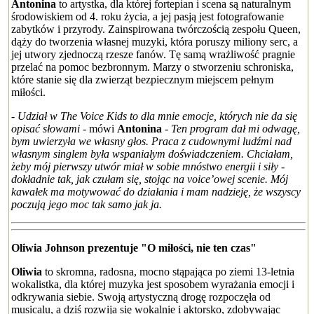
Antonina
to artystka, dla której fortepian i scena są naturalnym
środowiskiem od 4. roku życia, a jej pasją jest fotografowanie
zabytków i przyrody. Zainspirowana twórczością zespołu Queen,
dąży do tworzenia własnej muzyki, która poruszy miliony serc, a
jej utwory zjednoczą rzesze fanów. Tę samą wrażliwość pragnie
przelać na pomoc bezbronnym. Marzy o stworzeniu schroniska,
które stanie się dla zwierząt bezpiecznym miejscem pełnym
miłości.
- Udział w The Voice Kids to dla mnie emocje, których nie da się
opisać słowami
- mówi
Antonina
- Ten program dał mi odwagę,
bym uwierzyła we własny głos. Praca z cudownymi ludźmi nad
własnym singlem była wspaniałym doświadczeniem. Chciałam,
żeby mój pierwszy utwór miał w sobie mnóstwo energii i siły -
dokładnie tak, jak czułam się, stojąc na voice’owej scenie. Mój
kawałek ma motywować do działania i mam nadzieję, że wszyscy
poczują jego moc tak samo jak ja.
Oliwia Johnson prezentuje "O miłości, nie ten czas"
Oliwia
to skromna, radosna, mocno stąpająca po ziemi 13-letnia
wokalistka, dla której muzyka jest sposobem wyrażania emocji i
odkrywania siebie. Swoją artystyczną drogę rozpoczęła od
musicalu, a dziś rozwija się wokalnie i aktorsko, zdobywając