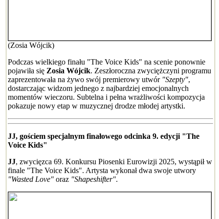
(Zosia Wójcik)
Podczas wielkiego finału "The Voice Kids" na scenie ponownie
pojawiła się
Zosia Wójcik
. Zeszłoroczna zwyciężczyni programu
zaprezentowała na żywo swój premierowy utwór
"Szepty"
,
dostarczając widzom jednego z najbardziej emocjonalnych
momentów wieczoru. Subtelna i pełna wrażliwości kompozycja
pokazuje nowy etap w muzycznej drodze młodej artystki.
JJ, gościem specjalnym finałowego odcinka 9. edycji "The
Voice Kids"
JJ
, zwycięzca 69. Konkursu Piosenki Eurowizji 2025, wystąpił w
finale "The Voice Kids". Artysta wykonał dwa swoje utwory
"Wasted Love"
oraz
"Shapeshifter"
.