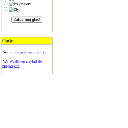
Opcje
Strona gotowa do druku
Wyślij ten artykuł do
znajomych