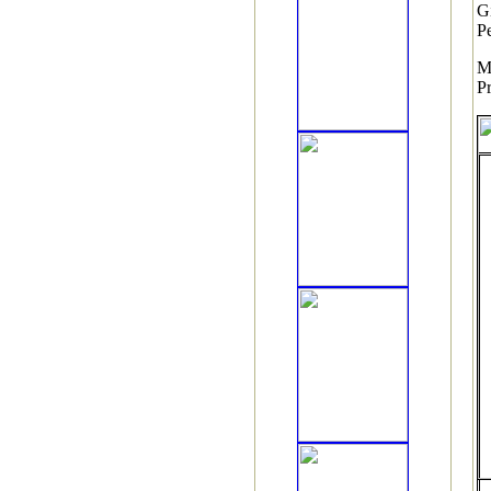
G
P
M
P