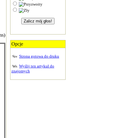
ns)
Opcje
Strona gotowa do druku
Wyślij ten artykuł do
znajomych