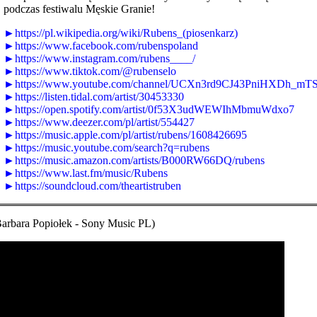
podczas festiwalu Męskie Granie!
►https://pl.wikipedia.org/wiki/Rubens_(piosenkarz)
►https://www.facebook.com/rubenspoland
►https://www.instagram.com/rubens____/
►https://www.tiktok.com/@rubenselo
►https://www.youtube.com/channel/UCXn3rd9CJ43PniHXDh_mT
►https://listen.tidal.com/artist/30453330
►https://open.spotify.com/artist/0f53X3udWEWIhMbmuWdxo7
►https://www.deezer.com/pl/artist/554427
►https://music.apple.com/pl/artist/rubens/1608426695
►https://music.youtube.com/search?q=rubens
►https://music.amazon.com/artists/B000RW66DQ/rubens
►https://www.last.fm/music/Rubens
►https://soundcloud.com/theartistruben
Barbara Popiołek - Sony Music PL)