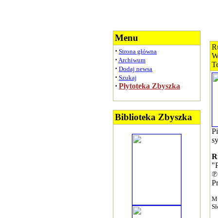
Menu
R
·
Strona główna
W
·
Archiwum
T
·
Dodaj newsa
·
Szukaj
·
Płytoteka Zbyszka
Biblioteka Zbyszka
P
s
R
"
℗
P
M
S