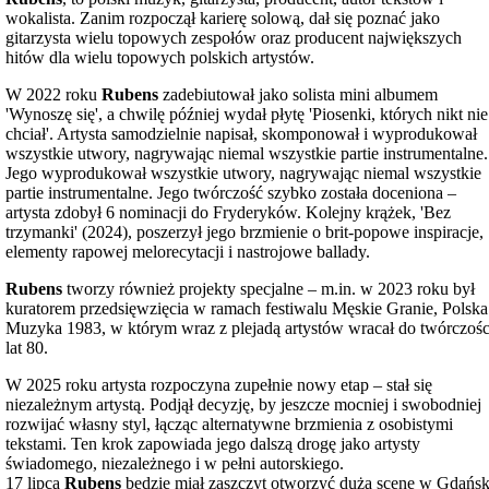
wokalista. Zanim rozpoczął karierę solową, dał się poznać jako
gitarzysta wielu topowych zespołów oraz producent największych
hitów dla wielu topowych polskich artystów.
W 2022 roku
Rubens
zadebiutował jako solista mini albumem
'Wynoszę się', a chwilę później wydał płytę 'Piosenki, których nikt nie
chciał'. Artysta samodzielnie napisał, skomponował i wyprodukował
wszystkie utwory, nagrywając niemal wszystkie partie instrumentalne.
Jego wyprodukował wszystkie utwory, nagrywając niemal wszystkie
partie instrumentalne. Jego twórczość szybko została doceniona –
artysta zdobył 6 nominacji do Fryderyków. Kolejny krążek, 'Bez
trzymanki' (2024), poszerzył jego brzmienie o brit-popowe inspiracje,
elementy rapowej melorecytacji i nastrojowe ballady.
Rubens
tworzy również projekty specjalne – m.in. w 2023 roku był
kuratorem przedsięwzięcia w ramach festiwalu Męskie Granie, Polska
Muzyka 1983, w którym wraz z plejadą artystów wracał do twórczośc
lat 80.
W 2025 roku artysta rozpoczyna zupełnie nowy etap – stał się
niezależnym artystą. Podjął decyzję, by jeszcze mocniej i swobodniej
rozwijać własny styl, łącząc alternatywne brzmienia z osobistymi
tekstami. Ten krok zapowiada jego dalszą drogę jako artysty
świadomego, niezależnego i w pełni autorskiego.
17 lipca
Rubens
będzie miał zaszczyt otworzyć dużą scenę w Gdańs