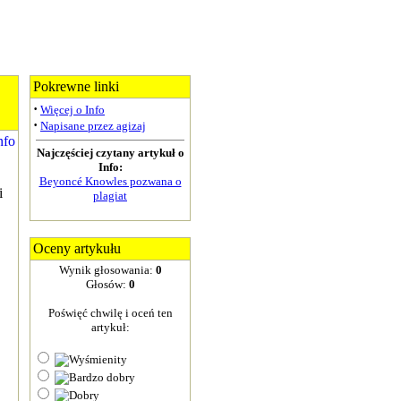
Pokrewne linki
·
Więcej o Info
·
Napisane przez agizaj
Najczęściej czytany artykuł o
Info:
Beyoncé Knowles pozwana o
i
plagiat
Oceny artykułu
Wynik głosowania:
0
Głosów:
0
Poświęć chwilę i oceń ten
artykuł: