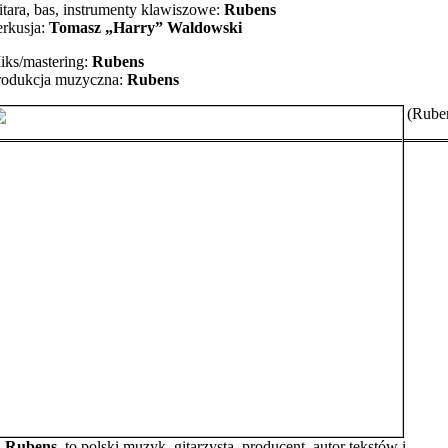
itara, bas, instrumenty klawiszowe:
Rubens
erkusja:
Tomasz „Harry” Waldowski
iks/mastering:
Rubens
rodukcja muzyczna:
Rubens
(Rube
Rubens
, to polski muzyk, gitarzysta, producent, autor tekstów i