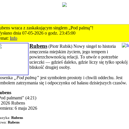
ubens wraca z zaskakującym singlem „Pod palmą”!
ysłano dnia 07-05-2026 o godz. 23:45:00
emat:
Info
Rubens
(Piotr Rubik) Nowy singel to historia
zmęczenia miejskim życiem, jego tempem i
powierzchownością relacji. To utwór o potrzebie
ucieczki — gdzieś daleko, gdzie liczy się tylko spokój 
bliskość drugiej osoby.
iosenka
„Pod palmą”
jest symbolem prostoty i chwili oddechu. Jest
ymbolem zatrzymania się i odpoczynku od hałasu dzisiejszych czasów.
ubens
Pod palmami" (4:21)
 2026 Rubens
remiera: 6 maja 2026
uzyka:
Rubens
łowa:
Rubens