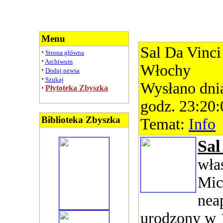
Menu
Sal Da Vinci 
·
Strona główna
·
Archiwum
Włochy
·
Dodaj newsa
·
Szukaj
Wysłano dni
·
Płytoteka Zbyszka
godz. 23:20:
Biblioteka Zbyszka
Temat:
Info
Sal
wła
Mic
neap
urodzony w 