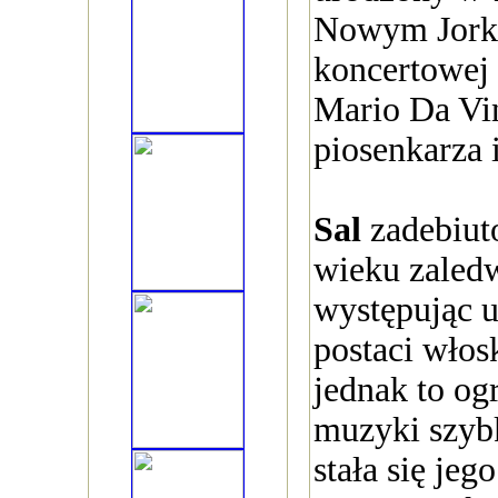
Nowym Jorku
koncertowej 
Mario Da Vin
piosenkarza i
Sal
zadebiut
wieku zaledw
występując 
postaci włosk
jednak to og
muzyki szybk
stała się je