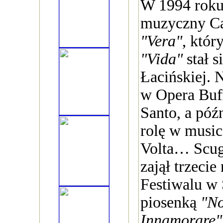
W 1994 roku
muzyczny Ca
"Vera"
, któr
"Vida"
stał 
Łacińskiej. 
w Opera Buf
Santo, a póź
rolę w music
Volta… Scug
zajął trzecie
Festiwalu w
piosenką
"No
Innamorare"