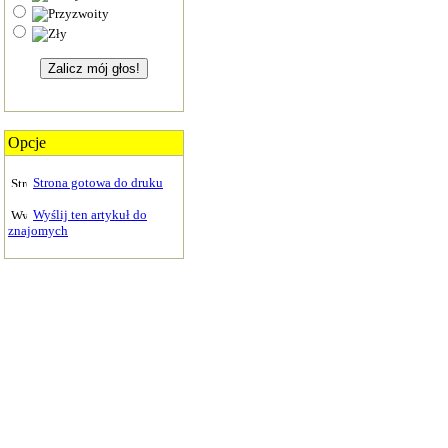
Opcje
Strona gotowa do druku
Wyślij ten artykuł do
znajomych