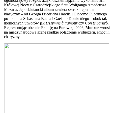
ogólnokrajowy rozgłos dzięki oszałamiającemu wykonaniu arii
Królowej Nocy z Czarodziejskiego fletu Wolfganga Amadeusza
Mozarta. Jej debiutancki album zawiera szeroki repertuar
klasyczny – od Georga Friedricha Händla i Giacomo Pucciniego
po Johanna Sebastiana Bacha i Gaetano Donizettiego – obok tak
ikonicznych utworów jak
L’Hymne à l’amour
czy
Con te partirò
.
Reprezentując obecnie Francję na Eurowizji 2026,
Monroe
wnosi
na międzynarodową scenę rzadkie połączenie wirtuozerii, emocji i
charyzmy.