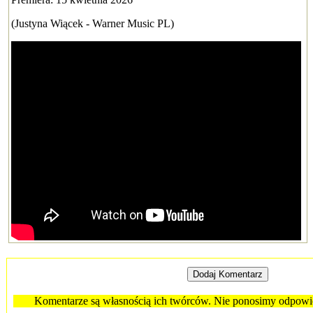
(Justyna Wiącek - Warner Music PL)
Komentarze są własnością ich twórców. Nie ponosimy odpowied