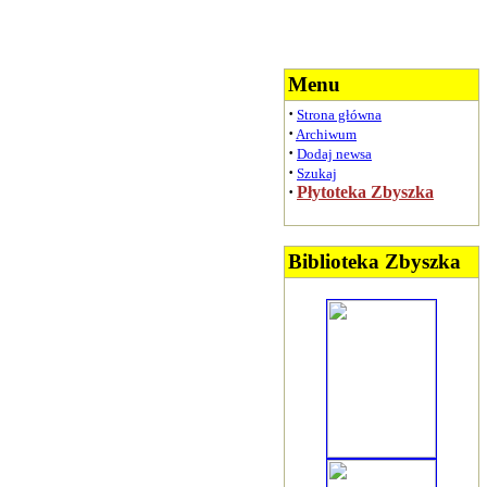
Menu
·
Strona główna
·
Archiwum
·
Dodaj newsa
·
Szukaj
·
Płytoteka Zbyszka
Biblioteka Zbyszka