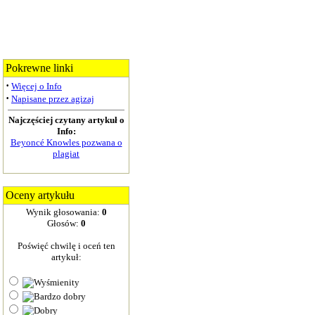
Pokrewne linki
·
Więcej o Info
·
Napisane przez agizaj
Najczęściej czytany artykuł o
Info:
Beyoncé Knowles pozwana o
plagiat
Oceny artykułu
Wynik głosowania:
0
Głosów:
0
Poświęć chwilę i oceń ten
artykuł: