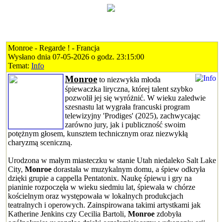
Monroe - Regarde ! - Francja
Wysłano dnia 07-05-2026 o godz. 23:15:00
Temat:
Info
Monroe
to niezwykła młoda
śpiewaczka liryczna, której talent szybko
pozwolił jej się wyróżnić. W wieku zaledwie
szesnastu lat wygrała francuski program
telewizyjny 'Prodiges' (2025), zachwycając
zarówno jury, jak i publiczność swoim
potężnym głosem, kunsztem technicznym oraz niezwykłą
charyzmą sceniczną.
Urodzona w małym miasteczku w stanie Utah niedaleko Salt Lake
City,
Monroe
dorastała w muzykalnym domu, a śpiew odkryła
dzięki grupie a cappella Pentatonix. Naukę śpiewu i gry na
pianinie rozpoczęła w wieku siedmiu lat, śpiewała w chórze
kościelnym oraz występowała w lokalnych produkcjach
teatralnych i operowych. Zainspirowana takimi artystkami jak
Katherine Jenkins czy Cecilia Bartoli,
Monroe
zdobyła