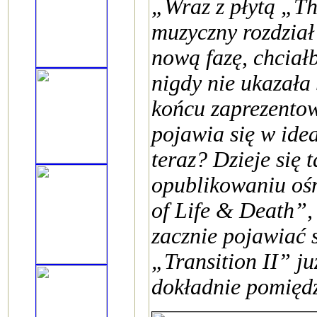
„Wraz z płytą „Th
muzyczny rozdział 
nową fazę, chciałb
nigdy nie ukazała
końcu zaprezentow
pojawia się w id
teraz? Dzieje się 
opublikowaniu oś
of Life & Death”, 
zacznie pojawiać s
„Transition II” ju
dokładnie pomięd