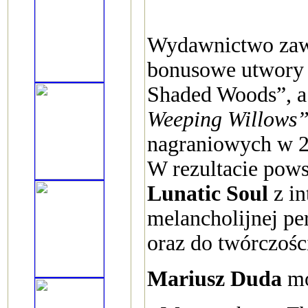
Wydawnictwo zaw
bonusowe utwory
Shaded Woods”, a
Weeping Willows
nagraniowych w 20
W rezultacie pow
Lunatic Soul
z in
melancholijnej p
oraz do twórczoś
Mariusz Duda
mó