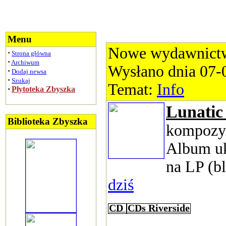
Menu
Nowe wydawnictw
·
Strona główna
·
Archiwum
Wysłano dnia 07-
·
Dodaj newsa
·
Szukaj
Temat:
Info
·
Płytoteka Zbyszka
Lunatic
Biblioteka Zbyszka
kompozyt
Album uk
na LP (b
dziś
CD
CDs Riverside