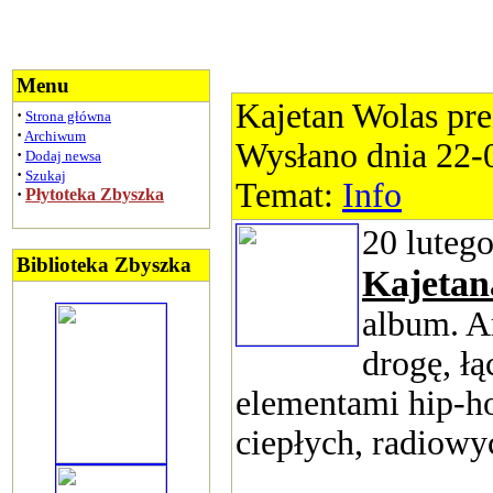
Menu
Kajetan Wolas pre
·
Strona główna
·
Archiwum
Wysłano dnia 22-
·
Dodaj newsa
·
Szukaj
Temat:
Info
·
Płytoteka Zbyszka
20 lutego
Biblioteka Zbyszka
Kajetan
album. Ar
drogę, ł
elementami hip-ho
ciepłych, radiow