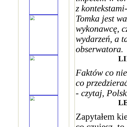
z kontekstami
Tomka jest wa
wykonawcę, c
wydarzeń, a t
obserwatora.
L
Faktów co niem
co przedzierać
- czytaj, Pols
L
Zapytałem kie
co czujesz, to