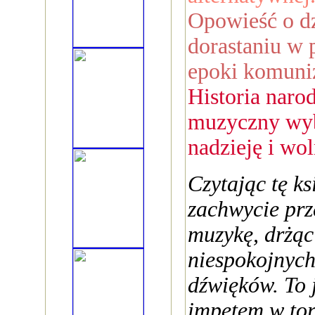
Opowieść o dz
dorastaniu w 
epoki komuni
Historia naro
muzyczny wyb
nadzieję i wol
Czytając tę ks
zachwycie prz
muzykę, drżąc
niespokojnych
dźwięków. To 
impetem w tor