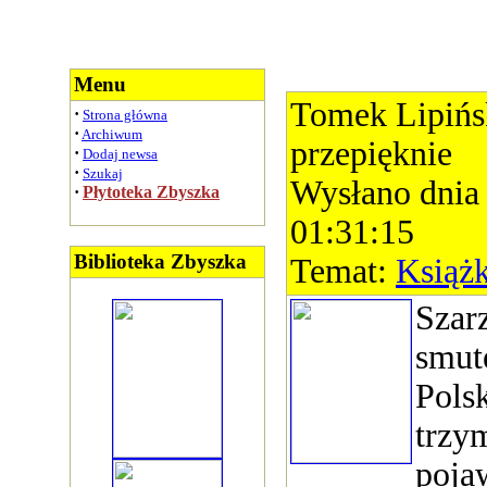
Menu
Tomek Lipińsk
·
Strona główna
·
Archiwum
przepięknie
·
Dodaj newsa
·
Szukaj
Wysłano dnia
·
Płytoteka Zbyszka
01:31:15
Biblioteka Zbyszka
Temat:
Książk
Szar
smut
Polsk
trzy
poja