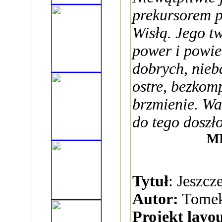
prekursorem 
Wisłą. Jego t
power i powie
dobrych, nieb
ostre, bezko
brzmienie. Wa
do tego doszło
M
Tytuł
: Jeszcz
Autor:
Tomek
Projekt layou