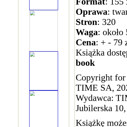
Format
: 155
Oprawa
: twa
Stron
: 320
Waga
: około
Cena
: + - 79 
Książka dostę
book
Copyright for 
TIME SA, 20
Wydawca: TI
Jubilerska 10
Książkę może