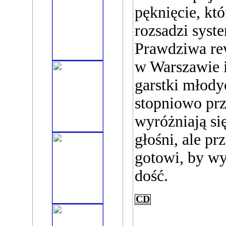
pęknięcie, któ
rozsadzi syst
Prawdziwa rew
w Warszawie 
garstki młody
stopniowo pr
wyróżniają się
głośni, ale p
gotowi, by wy
dość.
CD