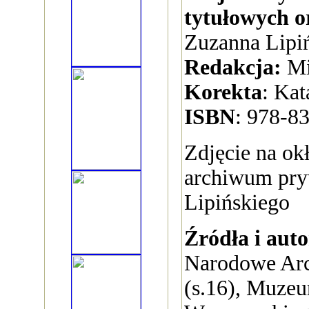
tytułowych o
Zuzanna Lipi
Redakcja:
Mi
Korekta
: Kat
ISBN
: 978-8
Zdjęcie na ok
archiwum pr
Lipińskiego
Źródła i auto
Narodowe Ar
(s.16), Muze