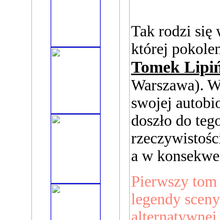
Tak rodzi się
której pokole
Tomek Lipiń
Warszawa). W
swojej autobi
doszło do teg
rzeczywistośc
a w konsekwen
Pierwszy tom 
legendy scen
alternatywnej